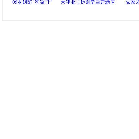
09亚姐陷“洗澡门”
天津业主拆别墅自建新房
农家
中国政府网
|
中国网
|
人民网
|
新华网
|
央视网
|
国际在线
|
中
中国共产党新闻
|
中国人权
|
学习时报
|
中国法院网
|
北青网
|
联盟滨海
天津滨海新区官方网站
|
泰达在线
|
滨海新闻网 |
天津开发区
塘沽政务网
|
大港区信息网
|
海泰投资担保
|
滨海新区参观考
友情链接
天津政务网
|
天津科技网
|
北方网
|
天津网
|
今晚报
|
新华网
津警务网
|
天津法院网
|
天津市质量技术监督信息网
|
世天网
|
天津文化信息网
|
上
|
新塘沽论坛
|
彩虹音乐网
版权所有 中国网·滨海高新 电子邮件: binh
津ICP备09001704号
网络传播视听节目