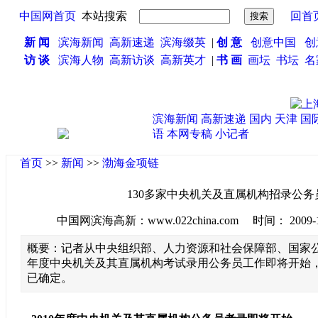
中国网首页
本站搜索
回首
新 闻
滨海新闻
高新速递
滨海缀英
|
创 意
创意中国
创
访 谈
滨海人物
高新访谈
高新英才
|
书 画
画坛
书坛
名
滨海新闻
高新速递
国内
天津
国
语
本网专稿
小记者
首页
>>
新闻
>>
渤海金项链
130多家中央机关及直属机构招录公务
中国网滨海高新：www.022china.com 时间： 2009-10-1
概要：记者从中央组织部、人力资源和社会保障部、国家公务
年度中央机关及其直属机构考试录用公务员工作即将开始
已确定。