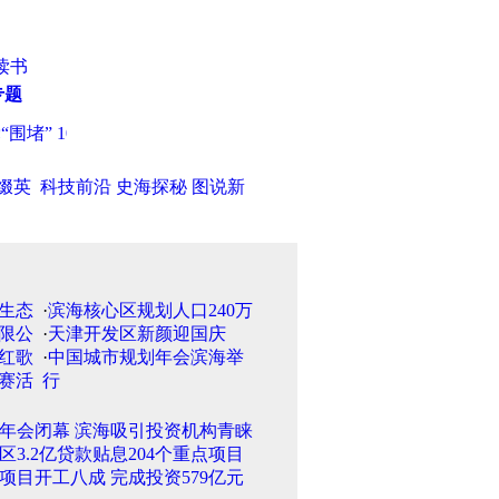
读书
专题
” 10元门票卖到15元
·
辽宁鞍山：寻物赏金“打折扣” 法院判决
缀英
科技前沿
史海探秘
图说新
·
滨海核心区规划人口240万
·
天津开发区新颜迎国庆
·
中国城市规划年会滨海举
行
年会闭幕 滨海吸引投资机构青睐
区3.2亿贷款贴息204个重点项目
项目开工八成 完成投资579亿元