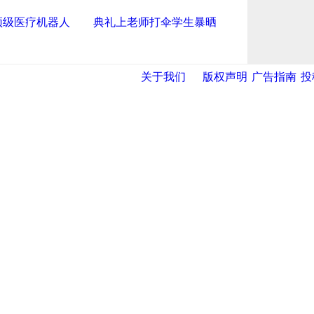
顶级医疗机器人
典礼上老师打伞学生暴晒
关于我们
版权声明
广告指南
投
导航中国
网
|
央视网
|
国际在线
|
中国日报网
|
中国经济网
|
中青网
|
中国台
报
|
中国法院网
|
北青网
|
中国知识
|
中华新闻传媒网
|
金融界
|
违法
|
滨海新闻网 |
天津开发区投资网
|
天津港保税区
|
开发区贸促网
|
投资担保
|
滨海新区参观考察网
|
塘沽在线
|
东丽在线
|
大港在线
|
天津网
|
今晚报
|
新华网天津频道
|
天视网
|
中国天津人事信息网
网
|
天津文化信息网
|
上海工业综合开发区
|
创意中国产业研究院
网·滨海高新 电子邮件: binhai@022china.com 电话: 022—238
001704号
网络传播视听节目许可证号:0105123
津购科技提供网