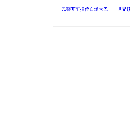
民警开车撞停自燃大巴
世界
中国政府网
|
中国网
|
人民网
|
新华
中国共产党新闻
|
中国人权
|
学习时
联盟滨海
天津滨海新区官方网站
|
泰达在线
塘沽政务网
|
大港区信息网
|
海泰
友情链接
天津政务网
|
天津科技网
|
北方网
|
津警务网
|
天津法院网
|
天津市质量技术监督信息网
|
世天
|
新塘沽论坛
|
彩虹音乐网
版权所有 中国
津ICP备09