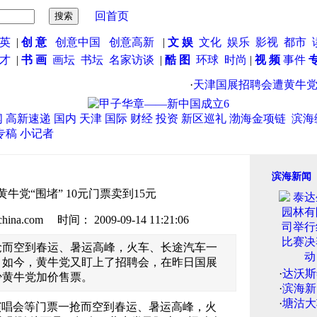
回首页
英
|
创 意
创意中国
创意高新
|
文 娱
文化
娱乐
影视
都市
英才
|
书 画
画坛
书坛
名家访谈
|
酷 图
环球
时尚
|
视 频
事件
·
天津国展招聘会遭黄牛党“围堵
闻
高新速递
国内
天津
国际
财经
投资
新区巡礼
渤海金项链
滨海
专稿
小记者
滨海新闻
牛党“围堵” 10元门票卖到15元
.com 时间： 2009-09-14 11:21:06
抢而空到春运、暑运高峰，火车、长途汽车一
。如今，黄牛党又盯上了招聘会，在昨日国展
·
达沃斯
少黄牛党加价售票。
·
滨海新
·
塘沽大
唱会等门票一抢而空到春运、暑运高峰，火