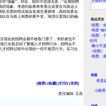
些“隐蔽”。对此，组织方也很无奈：“近期招聘
票的现象。考虑到如果将售票点设置在马路边上
排队买票的情况就会造成交通拥堵，因此组委会
相比在马路上倒票的黄牛党，地理位置我们的确
热点关注
·
组图：
·
明星“偷
·
组图：
京现在的招聘会都不收取门票了，求职者也不
在列
上海已全面启动了整顿人才招聘行动，招聘会不
·
胸小不
人才招聘过程中出现的一些不规范行为。实习生
（组图）
·
组图：
明星
谁是
[
推荐
] [
收藏
] [
打印
] [
关闭
]
小眼男
责任编辑: 玉昌
访谈