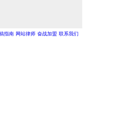
稿指南
网站律师
奋战加盟
联系我们
湾网
|
中新网
|
中国广播网
|
光明网
|
和不良信息举报中心
天津滨海人才网
|
海洋高新人才网
|
汉沽政务网
|
天津创业网
|
天津创意产业网
|
天
|
天津文化艺术网
|
天津统计信息网
59575
络技术支持