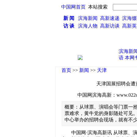
中国网首页
本站搜索
新 闻
滨海新闻
高新速递
滨海缀
访 谈
滨海人物
高新访谈
高新
滨海新
语
本网
首页
>>
新闻
>>
天津
天津国展招聘会遭黄
中国网滨海高新：www.022china
概要：从球票、演唱会等门票一
票难求，黄牛党的身影随处可见
中心举办的招聘会现场，就有不
中国网·滨海高新讯 从球票、演