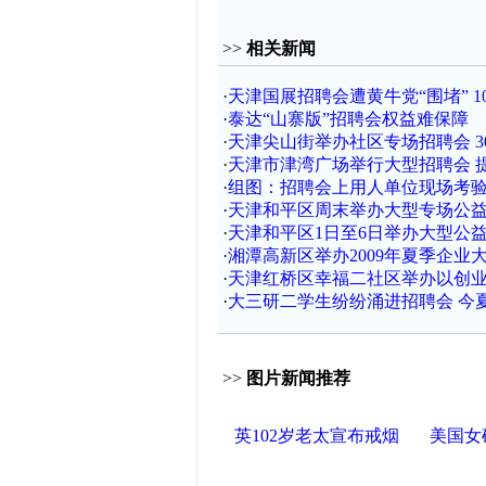
>>
相关新闻
·
天津国展招聘会遭黄牛党“围堵” 1
·
泰达“山寨版”招聘会权益难保障
·
天津尖山街举办社区专场招聘会 3
·
天津市津湾广场举行大型招聘会 
·
组图：招聘会上用人单位现场考
·
天津和平区周末举办大型专场公
·
天津和平区1日至6日举办大型公
·
湘潭高新区举办2009年夏季企业
·
天津红桥区幸福二社区举办以创
·
大三研二学生纷纷涌进招聘会 今
>>
图片新闻推荐
英102岁老太宣布戒烟
美国女