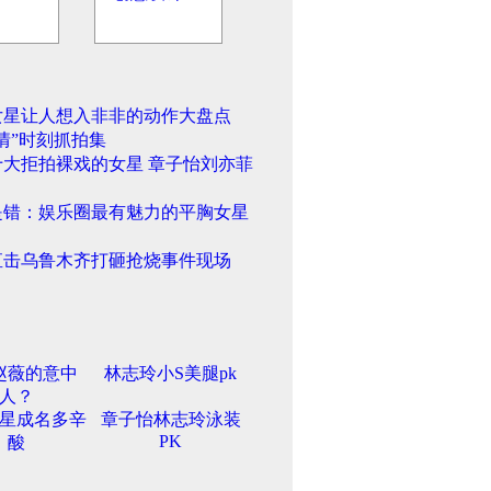
女星让人想入非非的动作大盘点
情”时刻抓拍集
十大拒拍裸戏的女星 章子怡刘亦菲
是错：娱乐圈最有魅力的平胸女星
直击乌鲁木齐打砸抢烧事件现场
赵薇的意中
林志玲小S美腿pk
人？
星成名多辛
章子怡林志玲泳装
PK
酸