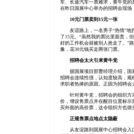
车、长途汽车一票难求，黄牛党的
在昨日国展中心举办的招聘会现场
10元门票卖到15元一张
友谊路上，一名男子“热情”地拦
了15元。“虽然我的票比里面贵，
好的工作机会就被别人抢走了。”
豫，花30元钱买走两张门票。
招聘会太火引来黄牛党
据国展项目部曹经理介绍，国展
招聘会连续性强，认知度较高，规
求职者热捧的原因。正因为招聘会
针对黄牛党，招聘会的组织方采
价，增设售票点并在醒目位置标示
买外面的高价票，这令组织方也很
正规售票点地点太隐蔽
从友谊路到国展中心招聘会入口