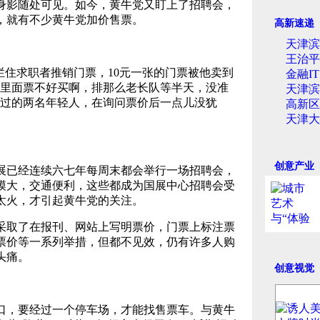
身影随处可见。如今，黄牛党又盯上了招聘会，
，就有不少黄牛党加价售票。
高新速递
天津滨
王治平
住求职者推销门票，10元一张的门票被他卖到
金融I
但里面票不好买啊，排那么老长队等半天，没准
天津滨
路过的两名年轻人，在询问票价后一点儿没犹
高新区
天津大
创意产业
已经连续六七年每周末都会举行一场招聘会，
模大，交通便利，这些都成为国展中心招聘会受
太火，才引起黄牛党的关注。
取了在报刊、网站上写明票价，门票上标注票
票价等一系列举措，但都不见效，仍有许多人购
头痛。
创意视觉
，要经过一个停车场，才能找售票车。与黄牛