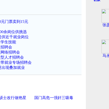
0元门票卖到15元
张
00余岗位供挑选
提供近千就业岗位
验学生技能
益招聘会
益网络招聘会
马
大型人才招聘会
业带就业专场招聘会
夏出现叠加就业
硕士改行做艳星
国门高危一强奸三吸毒