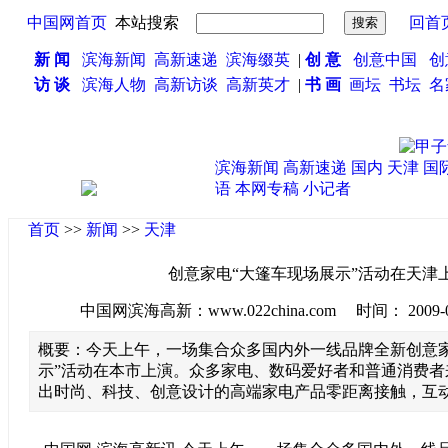
中国网首页
本站搜索
回首
新 闻
滨海新闻
高新速递
滨海缀英
|
创 意
创意中国
创
访 谈
滨海人物
高新访谈
高新英才
|
书 画
画坛
书坛
名
滨海新闻
高新速递
国内
天津
国
语
本网专稿
小记者
首页
>>
新闻
>>
天津
创意家电“大篷车现场展示”活动在天津
中国网滨海高新：www.022china.com 时间： 2009-09-1
概要：今天上午，一场集合众多国内外一线品牌全新创意家
示”活动在本市上演。众多家电、数码爱好者和普通消费者
出时尚、科技、创意设计的高端家电产品零距离接触，互