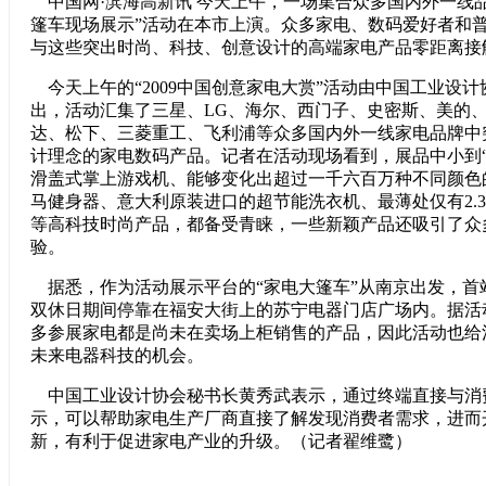
中国网·滨海高新讯 今天上午，一场集合众多国内外一线
篷车现场展示”活动在本市上演。众多家电、数码爱好者和
与这些突出时尚、科技、创意设计的高端家电产品零距离接
今天上午的“2009中国创意家电大赏”活动由中国工业设
出，活动汇集了三星、LG、海尔、西门子、史密斯、美的
达、松下、三菱重工、飞利浦等众多国内外一线家电品牌中
计理念的家电数码产品。记者在活动现场看到，展品中小到“
滑盖式掌上游戏机、能够变化出超过一千六百万种不同颜色
马健身器、意大利原装进口的超节能洗衣机、最薄处仅有2.
等高科技时尚产品，都备受青睐，一些新颖产品还吸引了众
验。
据悉，作为活动展示平台的“家电大篷车”从南京出发，首
双休日期间停靠在福安大街上的苏宁电器门店广场内。据活
多参展家电都是尚未在卖场上柜销售的产品，因此活动也给
未来电器科技的机会。
中国工业设计协会秘书长黄秀武表示，通过终端直接与消
示，可以帮助家电生产厂商直接了解发现消费者需求，进而
新，有利于促进家电产业的升级。（记者翟维鹭）