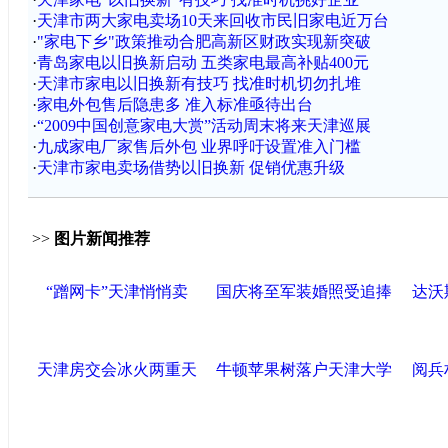
·
天津市两大家电卖场10天来回收市民旧家电近万台
·
"家电下乡"政策推动合肥高新区财政实现新突破
·
青岛家电以旧换新启动 五类家电最高补贴400元
·
天津市家电以旧换新有技巧 找准时机切勿扎堆
·
家电外包售后隐患多 准入标准亟待出台
·
“2009中国创意家电大赏”活动周末将来天津巡展
·
九成家电厂家售后外包 业界呼吁设置准入门槛
·
天津市家电卖场借势以旧换新 促销优惠升级
>>
图片新闻推荐
“蹭网卡”天津悄悄卖
国庆将至军装婚照受追捧
达沃
天津房交会冰火两重天
牛顿苹果树落户天津大学
阅兵