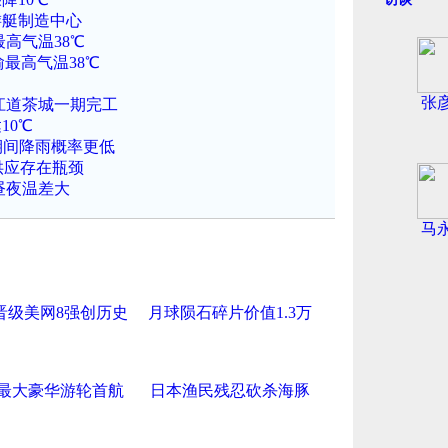
游艇制造中心
高气温38℃
渝最高气温38℃
张
江道茶城一期完工
10℃
期间降雨概率更低
供应存在瓶颈
昼夜温差大
马
晋级美网8强创历史
月球陨石碎片价值1.3万
最大豪华游轮首航
日本渔民残忍砍杀海豚