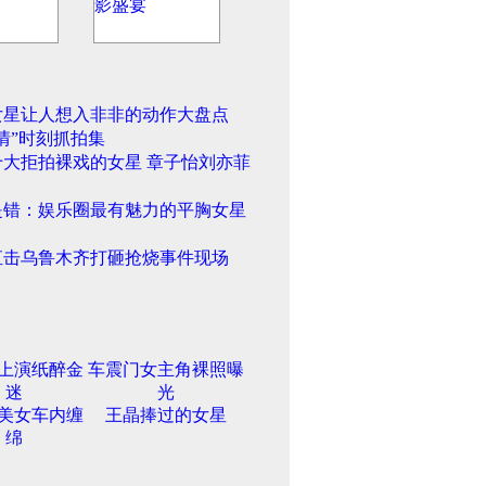
女星让人想入非非的动作大盘点
情”时刻抓拍集
十大拒拍裸戏的女星 章子怡刘亦菲
是错：娱乐圈最有魅力的平胸女星
直击乌鲁木齐打砸抢烧事件现场
上演纸醉金
车震门女主角裸照曝
迷
光
美女车内缠
王晶捧过的女星
绵