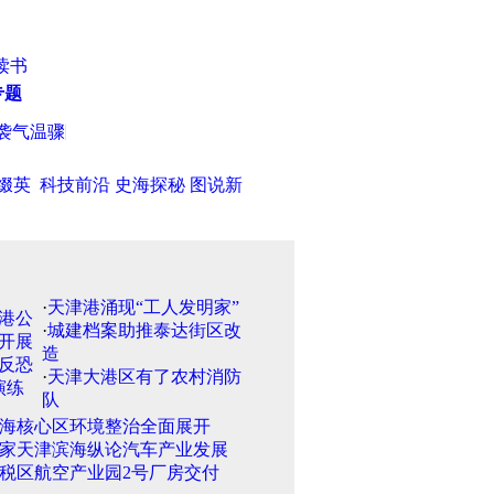
读书
专题
温骤降10℃
·
天津秋季房交会８日开幕 市民买房三种期待
·
朝鲜
缀英
科技前沿
史海探秘
图说新
·
天津港涌现“工人发明家”
·
城建档案助推泰达街区改
造
·
天津大港区有了农村消防
队
海核心区环境整治全面展开
家天津滨海纵论汽车产业发展
税区航空产业园2号厂房交付