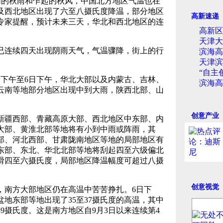
的秋雨和乍起的秋风，中国北方地区气温也在
及西北地区出现了六至八摄氏度降温，部分地区
高新速递
专家提醒，预计未来三天，华北和西北地区的连
高新区
天津大
连续四天出现阴雨天气，气温骤降，街上的行
滨海高
天津滨
“自主
午至6日下午，华北大部以及内蒙古、吉林、
滨海高
云南等地部分地区出现中到大雨，陕西北部、山
创意产业
疆西部、青藏高原大部、西北地区中东部、内
大部、黄淮北部等地将有小到中雨或阵雨，其
部、河北西部、甘肃陇南地区等地的局部地区有
东部、东北、华北北部等地将刮起四至六级偏北
滑四至六摄氏度，局部地区降温幅度可超过八摄
创意视觉
南方大部地区仍在高温中苦苦挣扎。6日下
地东部等地出现了35至37摄氏度的高温，其中
39摄氏度。这是南方地区自9月3日以来连续第4