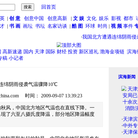
回首页
英
|
创 意
创意中国
创意高新
|
文 娱
文化
娱乐
影视
都市
英才
|
书 画
画坛
书坛
名家访谈
|
酷 图
环球
时尚
|
视 频
事件
·
我国北方遭遇连绵阴雨侵袭气
闻
高新速递
国内
天津
国际
财经
投资
新区巡礼
渤海金项链
滨海
专稿
小记者
滨海新闻
连绵阴雨侵袭气温骤降10℃
.com 时间： 2009-09-07 13:39:23
的秋风，中国北方地区气温也在直线下降。一
出现了六至八摄氏度降温，部分地区降温幅度
·
天津滨
·
中外专
·
天津保