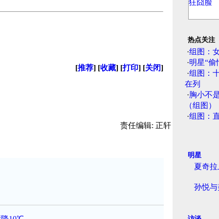
热点关注
·
组图：
·
明星“偷
[
推荐
] [
收藏
] [
打印
] [
关闭
]
·
组图：
在列
·
胸小不
（组图）
·
组图：
责任编辑: 正轩
明星
夏奇拉
孙悦与
降10℃
访谈