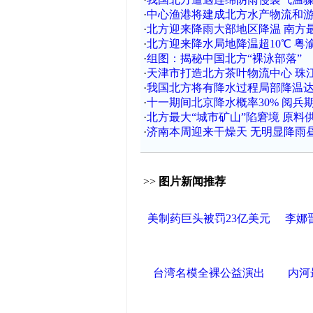
·
中心渔港将建成北方水产物流和
·
北方迎来降雨大部地区降温 南方最
·
北方迎来降水局地降温超10℃ 粤
·
组图：揭秘中国北方“裸泳部落”
·
天津市打造北方茶叶物流中心 珠
·
我国北方将有降水过程局部降温达
·
十一期间北京降水概率30% 阅兵
·
北方最大“城市矿山”陷窘境 原料
·
济南本周迎来干燥天 无明显降雨
>>
图片新闻推荐
美制药巨头被罚23亿美元
李娜
台湾名模全裸公益演出
内河