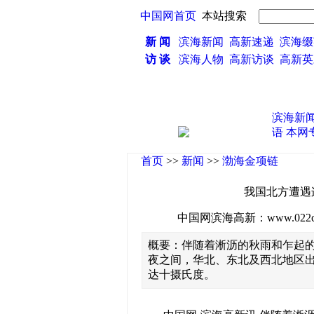
中国网首页
本站搜索
新 闻
滨海新闻
高新速递
滨海缀
访 谈
滨海人物
高新访谈
高新
滨海新
语
本网
首页
>>
新闻
>>
渤海金项链
我国北方遭遇
中国网滨海高新：www.022china
概要：伴随着淅沥的秋雨和乍起
夜之间，华北、东北及西北地区
达十摄氏度。