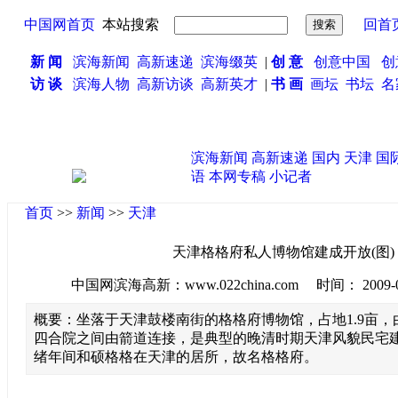
中国网首页
本站搜索
回首
新 闻
滨海新闻
高新速递
滨海缀英
|
创 意
创意中国
创
访 谈
滨海人物
高新访谈
高新英才
|
书 画
画坛
书坛
名
滨海新闻
高新速递
国内
天津
国
语
本网专稿
小记者
首页
>>
新闻
>>
天津
天津格格府私人博物馆建成开放(图)
中国网滨海高新：www.022china.com 时间： 2009-06-2
概要：坐落于天津鼓楼南街的格格府博物馆，占地1.9亩
四合院之间由箭道连接，是典型的晚清时期天津风貌民宅
绪年间和硕格格在天津的居所，故名格格府。