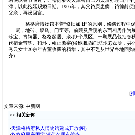
绪便以春节临近，让裕德龄去天津替自己为太后办理西洋年
津，以此拖延赐婚日期。1905年，其父裕庚患病，裕德龄
父亲，再没回宫。
格格府博物馆本着“修旧如旧”的原则，修缮过程中保
局，地砖、墙砖、门窗等。前院及后院的东西厢房作为
珍宝、青铜器、格格起居、杂项6个展区。一期展品包括春
代措金带钩、扣环，雍正熊窑(俗称胭脂红)珐琅彩盘等，共计
秀云女士20余年古董收藏的精华，其中不乏从世界各地回购的
齐)
[
文章来源: 中新网
>>
相关新闻
·
天津格格府私人博物馆建成开放(图)
·
格格府里亮国宝 清代名居有传奇