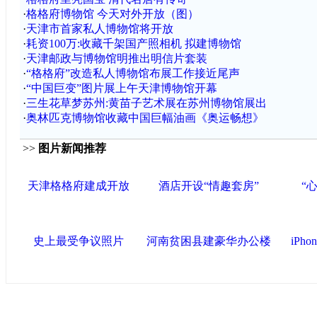
·
格格府博物馆 今天对外开放（图）
·
天津市首家私人博物馆将开放
·
耗资100万:收藏千架国产照相机 拟建博物馆
·
天津邮政与博物馆明推出明信片套装
·
“格格府”改造私人博物馆布展工作接近尾声
·
“中国巨变”图片展上午天津博物馆开幕
·
三生花草梦苏州:黄苗子艺术展在苏州博物馆展出
·
奥林匹克博物馆收藏中国巨幅油画《奥运畅想》
>>
图片新闻推荐
天津格格府建成开放
酒店开设“情趣套房”
“
史上最受争议照片
河南贫困县建豪华办公楼
iPh