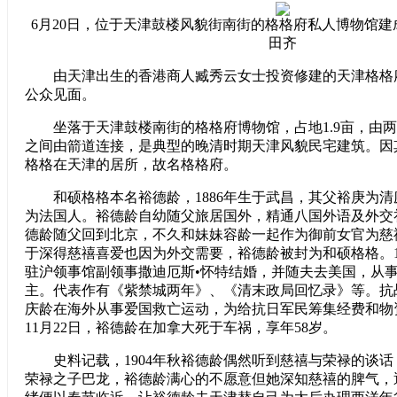
6月20日，位于天津鼓楼风貌街南街的格格府私人博物馆
田齐
由天津出生的香港商人臧秀云女士投资修建的天津格格
公众见面。
坐落于天津鼓楼南街的格格府博物馆，占地1.9亩，由两
之间由箭道连接，是典型的晚清时期天津风貌民宅建筑。因
格格在天津的居所，故名格格府。
和硕格格本名裕德龄，1886年生于武昌，其父裕庚为清
为法国人。裕德龄自幼随父旅居国外，精通八国外语及外交礼节
德龄随父回到北京，不久和妹妹容龄一起作为御前女官为慈
于深得慈禧喜爱也因为外交需要，裕德龄被封为和硕格格。1
驻沪领事馆副领事撒迪厄斯•怀特结婚，并随夫去美国，从
主。代表作有《紫禁城两年》、《清末政局回忆录》等。抗
庆龄在海外从事爱国救亡运动，为给抗日军民筹集经费和物资
11月22日，裕德龄在加拿大死于车祸，享年58岁。
史料记载，1904年秋裕德龄偶然听到慈禧与荣禄的谈话
荣禄之子巴龙，裕德龄满心的不愿意但她深知慈禧的脾气，