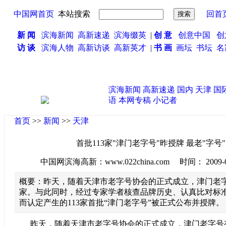
中国网首页
本站搜索
回首
新 闻
滨海新闻
高新速递
滨海缀英
|
创 意
创意中国
创
访 谈
滨海人物
高新访谈
高新英才
|
书 画
画坛
书坛
名
滨海新闻
高新速递
国内
天津
国
语
本网专稿
小记者
首页
>>
新闻
>>
天津
首批113家"津门老字号"昨授牌 最老"字号"
中国网滨海高新：www.022china.com 时间： 2009-06-2
概要：昨天，随着天津市老字号协会的正式成立，津门老
家。与此同时，经过专家学者核查品牌历史、认真比对标
而认定产生的113家首批“津门老字号”被正式公布并授牌。
昨天，随着天津市老字号协会的正式成立，津门老字号