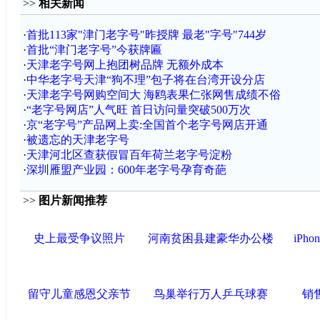
>>
相关新闻
·
首批113家"津门老字号"昨授牌 最老"字号"744岁
·
首批“津门老字号”今获牌匾
·
天津老字号网上抱团树品牌 无额外成本
·
中华老字号天津“狗不理”包子将在台湾开设分店
·
天津老字号网购空间大 海鸥表果仁张网售成绩不俗
·
“老字号网店”人气旺 首日访问量突破500万次
·
京“老字号”产品网上卖:全国首个老字号网店开通
·
被遗忘的天津老字号
·
天津河北区查获假冒百年荷兰老字号淀粉
·
深圳雁盟产业园：600年老字号孕育奇葩
>>
图片新闻推荐
史上最受争议照片
河南贫困县建豪华办公楼
iPh
留守儿童感恩父亲节
鸟巢举行万人乒乓球赛
销