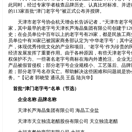
此同时，经过专家学者核查品牌历史、认真比对标准、并进
的113家首批“津门老字号”被正式公布并授牌。
天津市老字号协会杭天增会长告诉记者，“天津市老字号协
家，其中最早的老字号天津长芦海晶集团有限公司创建于126
史；在会员单位中百年以上的老字号有29家，都是民族工
员单位中有30家已被国家商务部认定为‘中华老字号’；其中
产，体现优秀传统文化的产业和项目。‘老字号’作为珍贵的
经济发展发挥了重要作用。由于各种原因，有些天津老字号
权保护不力、一些著名老字号商标在海内外遭抢注、企业无
产品被假冒侵权；部分老字号企业规模小、工艺落后、品牌
差；部分老字号名存实亡。帮助解决这些困难和问题就是协
务。”【记者 郭晓莹 通讯员 王磊 陆兴华】
首批“津门老字号”名单（节选）
企业名称 品牌名称
天津长芦海晶集团有限公司 海晶工业盐
天津市天立独流老醋股份有限公司 天立独流老醋