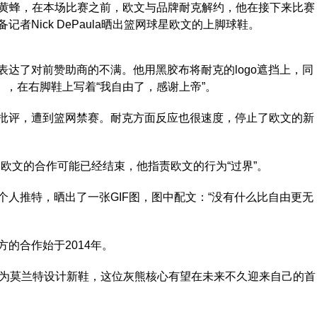
战黄蜂，在本场比赛之前，欧文与品牌耐克解约，他在接下来比赛
Nick DePaula晒出篮网球星欧文的上脚球鞋。
了对前赞助商的不满。他用黑胶布将耐克的logo遮挡上，同
在这里），在右脚鞋上写着“我自由了，感谢上帝”。
评，遭到篮网禁赛。耐克方面反应也很速度，停止了欧文的新
文的合作可能已经结束，他指责欧文的行为“过界”。
推特，晒出了一张GIF图，图中配文：“没有什么比自由更无
合作始于2014年。
为莫兰特设计新鞋，这位灰熊核心有望在未来不久迎来自己的首