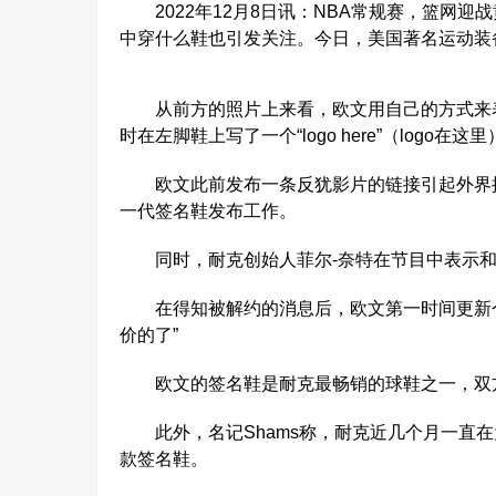
2022年12月8日讯：NBA常规赛，篮网迎
中穿什么鞋也引发关注。今日，美国著名运动装备记者
从前方的照片上来看，欧文用自己的方式来表达
时在左脚鞋上写了一个“logo here”（logo
欧文此前发布一条反犹影片的链接引起外界批
一代签名鞋发布工作。
同时，耐克创始人菲尔-奈特在节目中表示和欧
在得知被解约的消息后，欧文第一时间更新个人
价的了”
欧文的签名鞋是耐克最畅销的球鞋之一，双方的
此外，名记Shams称，耐克近几个月一直在
款签名鞋。