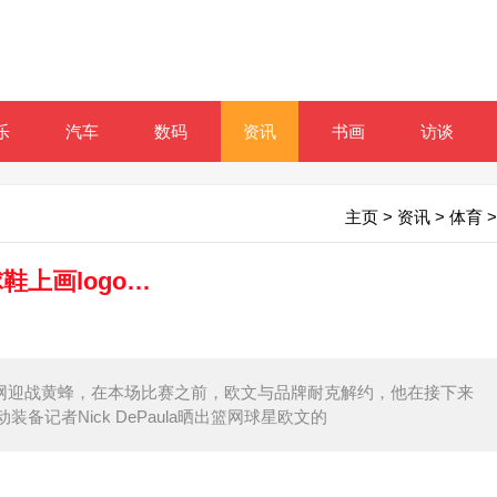
乐
汽车
数码
资讯
书画
访谈
主页
>
资讯
>
体育
>
鞋上画logo…
赛，篮网迎战黄蜂，在本场比赛之前，欧文与品牌耐克解约，他在接下来
记者Nick DePaula晒出篮网球星欧文的