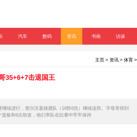
乐
汽车
数码
资讯
书画
访谈
主页
>
资讯
>
体育
>
哥35+6+7击退国王
常规赛继续进行，密尔沃基雄鹿队（18胜6负）继续连胜。字母哥得到
5个篮板和6次助攻，他们率队在比赛中牢牢保持