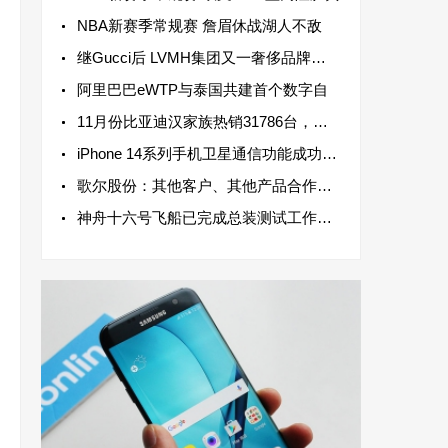
NBA新赛季常规赛 詹眉休战湖人不敌
继Gucci后 LVMH集团又一奢侈品牌要换
阿里巴巴eWTP与泰国共建首个数字自
11月份比亚迪汉家族热销31786台，连续三个月销量破3万
iPhone 14系列手机卫星通信功能成功拯救一名iPhone用户
歌尔股份：其他客户、其他产品合作均正常进行
神舟十六号飞船已完成总装测试工作，进入应急救援待命状态