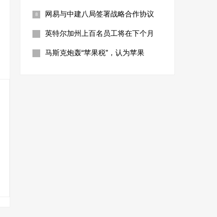
网易与中建八局签署战略合作协议
英特尔加州上百名员工将在下个月
马斯克炮轰“苹果税”，认为苹果