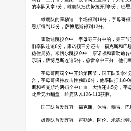
的率队又拿7分，雄鹿队把优势拉开到9分。巴恩斯
雄鹿队的霍勒迪上半场得到18分，字母哥得到1
恩斯得到13分，萨博尼斯得到12分。
霍勒迪跳投命中，字母哥三分中的，第三节开始后
们率队连追8分，康诺顿三分还击，福克斯和巴恩
稳住局势。米切尔跳投命中，康诺顿和霍勒迪各中
示弱，萨博尼斯连追5分，穆雷命中三分，他们率队
字母哥两罚全中开始第四节，国王队又拿4分
合，字母哥保持攻击性独取6分，他率队打出8-0的
斯和福克斯均两罚全中止血，大洛还击5分，字
此后无力翻盘，雄鹿队以126-113获胜。
国王队首发阵容：福克斯、休特、穆雷、巴
雄鹿队首发阵容：霍勒迪、阿伦、米德尔顿