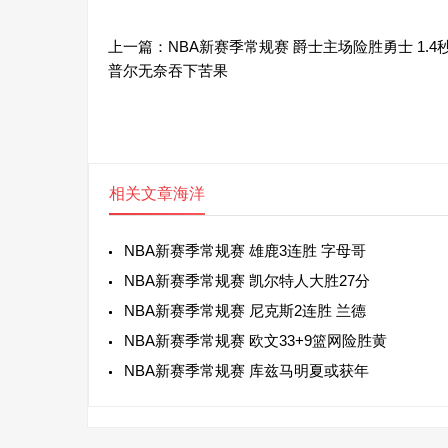
上一篇：
NBA新赛季常规赛 爵士主场险胜勇士 1.4
普尔无奈吞下苦果
相关文章
海洋
NBA新赛季常规赛 雄鹿3连胜 字母哥
NBA新赛季常规赛 凯尔特人大胜27分
NBA新赛季常规赛 尼克斯2连胜 兰德
NBA新赛季常规赛 欧文33+9篮网险胜黄
NBA新赛季常规赛 库兹马明夏或获年