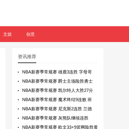
文娱
创意
资讯推荐
NBA新赛季常规赛 雄鹿3连胜 字母哥
NBA新赛季常规赛 爵士主场险胜勇士
NBA新赛季常规赛 凯尔特人大胜27分
NBA新赛季常规赛 魔术终结9连败 班
NBA新赛季常规赛 尼克斯2连胜 兰德
NBA新赛季常规赛 灰熊队继续连胜
NBA新赛季常规赛 欧文33+9篮网险胜黄