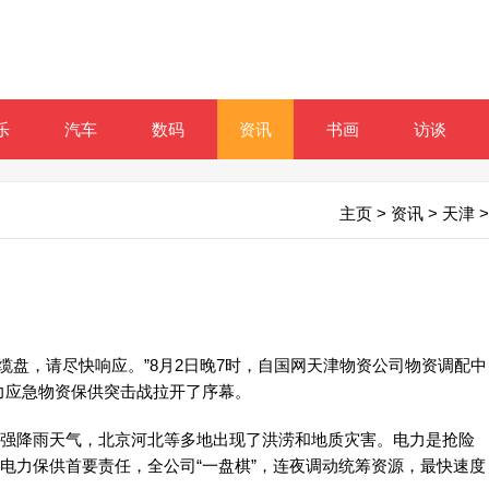
乐
汽车
数码
资讯
书画
访谈
主页
>
资讯
>
天津
>
缆盘，请尽快响应。”8月2日晚7时，自国网天津物资公司物资调配中
力应急物资保供突击战拉开了序幕。
强降雨天气，北京河北等多地出现了洪涝和地质灾害。电力是抢险
牢电力保供首要责任，全公司“一盘棋”，连夜调动统筹资源，最快速度