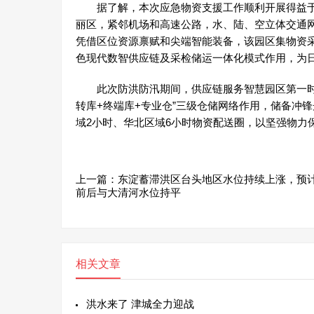
据了解，本次应急物资支援工作顺利开展得益于
丽区，紧邻机场和高速公路，水、陆、空立体交通
凭借区位资源禀赋和尖端智能装备，该园区集物资
色现代数智供应链及采检储运一体化模式作用，为日
此次防洪防汛期间，供应链服务智慧园区第一时间
转库+终端库+专业仓”三级仓储网络作用，储备冲
域2小时、华北区域6小时物资配送圈，以坚强物力
上一篇：
东淀蓄滞洪区台头地区水位持续上涨，预计
前后与大清河水位持平
相关文章
洪水来了 津城全力迎战