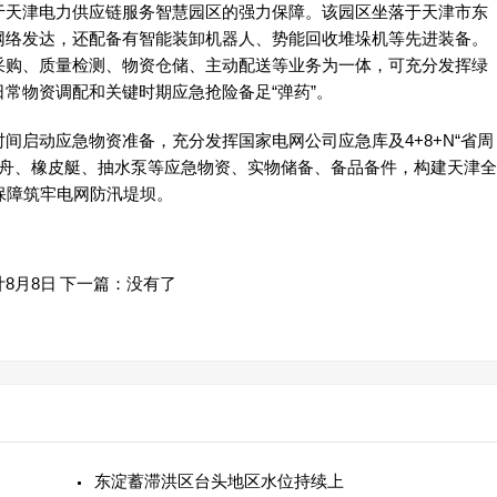
天津电力供应链服务智慧园区的强力保障。该园区坐落于天津市东
网络发达，还配备有智能装卸机器人、势能回收堆垛机等先进装备。
采购、质量检测、物资仓储、主动配送等业务为一体，可充分发挥绿
常物资调配和关键时期应急抢险备足“弹药”。
启动应急物资准备，充分发挥国家电网公司应急库及4+8+N“省周
锋舟、橡皮艇、抽水泵等应急物资、实物储备、备品备件，构建天津全
保障筑牢电网防汛堤坝。
8月8日
下一篇：没有了
东淀蓄滞洪区台头地区水位持续上