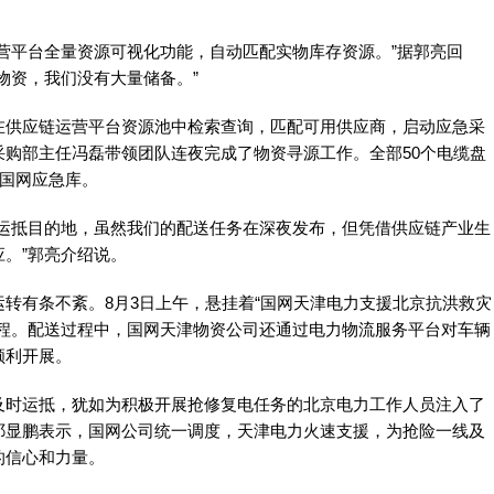
平台全量资源可视化功能，自动匹配实物库存资源。”据郭亮回
物资，我们没有大量储备。”
供应链运营平台资源池中检索查询，匹配可用供应商，启动应急采
购部主任冯磊带领团队连夜完成了物资寻源工作。全部50个电缆盘
区国网应急库。
抵目的地，虽然我们的配送任务在深夜发布，但凭借供应链产业生
。”郭亮介绍说。
有条不紊。8月3日上午，悬挂着“国网天津电力支援北京抗洪救灾
启程。配送过程中，国网天津物资公司还通过电力物流服务平台对车辆
顺利开展。
时运抵，犹如为积极开展抢修复电任务的北京电力工作人员注入了
祁显鹏表示，国网公司统一调度，天津电力火速支援，为抢险一线及
的信心和力量。