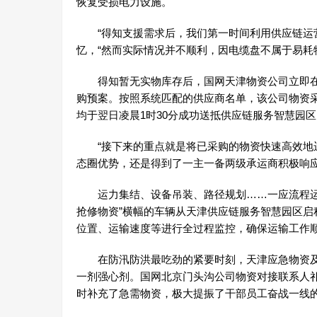
恢复受损电力设施。
“得知支援需求后，我们第一时间利用供应链运营
忆，“然而实际情况并不顺利，因电缆盘不属于易耗
得知暂无实物库存后，国网天津物资公司立即在
购预案。按照系统匹配的供应商名单，该公司物资采
均于翌日凌晨1时30分成功送抵供应链服务智慧园
“接下来的重点就是将已采购的物资快速高效地运
态圈优势，还是得到了一主一备两级承运商积极响应
运力集结、设备吊装、路径规划……一应流程运转
抢修物资”横幅的车辆从天津供应链服务智慧园区
位置、运输速度等进行全过程监控，确保运输工作
在防汛防洪最吃劲的紧要时刻，天津应急物资及
一剂强心剂。国网北京门头沟公司物资对接联系人
时补充了急需物资，极大提振了干部员工奋战一线