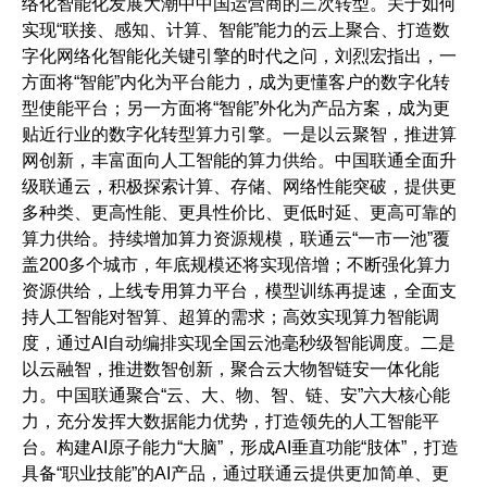
络化智能化发展大潮中中国运营商的三次转型。关于如何
实现“联接、感知、计算、智能”能力的云上聚合、打造数
字化网络化智能化关键引擎的时代之问，刘烈宏指出，一
方面将“智能”内化为平台能力，成为更懂客户的数字化转
型使能平台；另一方面将“智能”外化为产品方案，成为更
贴近行业的数字化转型算力引擎。一是以云聚智，推进算
网创新，丰富面向人工智能的算力供给。中国联通全面升
级联通云，积极探索计算、存储、网络性能突破，提供更
多种类、更高性能、更具性价比、更低时延、更高可靠的
算力供给。持续增加算力资源规模，联通云“一市一池”覆
盖200多个城市，年底规模还将实现倍增；不断强化算力
资源供给，上线专用算力平台，模型训练再提速，全面支
持人工智能对智算、超算的需求；高效实现算力智能调
度，通过AI自动编排实现全国云池毫秒级智能调度。二是
以云融智，推进数智创新，聚合云大物智链安一体化能
力。中国联通聚合“云、大、物、智、链、安”六大核心能
力，充分发挥大数据能力优势，打造领先的人工智能平
台。构建AI原子能力“大脑”，形成AI垂直功能“肢体”，打造
具备“职业技能”的AI产品，通过联通云提供更加简单、更