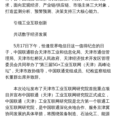
求，面向宏观经济、产业链/供应链、市场主体三大对象，
打造监测分析、预警预测、决策支持三大核心能力。
引领工业互联创新
共话数字经济发展
5月17日下午，恰逢世界电信日这一值得纪念的日
子，中国联通联合天津市工业和信息化局、天津市通信管
理局、天津市红桥区人民政府、天津经济技术开发区管理
委员会共同举办了“第三届5G+工业互联网（天津）高峰论
坛”，天津市政协领导，中国联通党组成员、纪检监察组组
长董群出席并致辞。
本次论坛发布了天津市工业互联网研究院首批重点项
目并宣布中国联通（天津）工业互联网研究院正式成立，
中国联通（天津）工业互联网研究院是北方第一个联通工
业互联网研究院，是中国联通深化央地合作、服务京津冀
协同发展的具体举措，将围绕装备制造、石油化工、能源