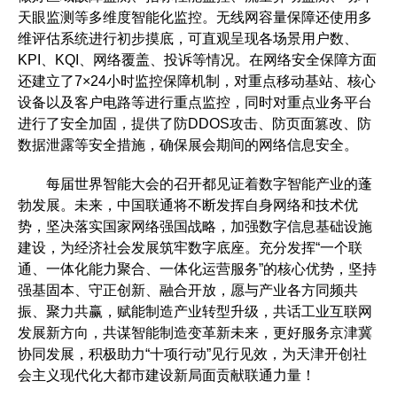
天眼监测等多维度智能化监控。无线网容量保障还使用多
维评估系统进行初步摸底，可直观呈现各场景用户数、
KPI、KQI、网络覆盖、投诉等情况。在网络安全保障方面
还建立了7×24小时监控保障机制，对重点移动基站、核心
设备以及客户电路等进行重点监控，同时对重点业务平台
进行了安全加固，提供了防DDOS攻击、防页面篡改、防
数据泄露等安全措施，确保展会期间的网络信息安全。
每届世界智能大会的召开都见证着数字智能产业的蓬
勃发展。未来，中国联通将不断发挥自身网络和技术优
势，坚决落实国家网络强国战略，加强数字信息基础设施
建设，为经济社会发展筑牢数字底座。充分发挥“一个联
通、一体化能力聚合、一体化运营服务”的核心优势，坚持
强基固本、守正创新、融合开放，愿与产业各方同频共
振、聚力共赢，赋能制造产业转型升级，共话工业互联网
发展新方向，共谋智能制造变革新未来，更好服务京津冀
协同发展，积极助力“十项行动”见行见效，为天津开创社
会主义现代化大都市建设新局面贡献联通力量！