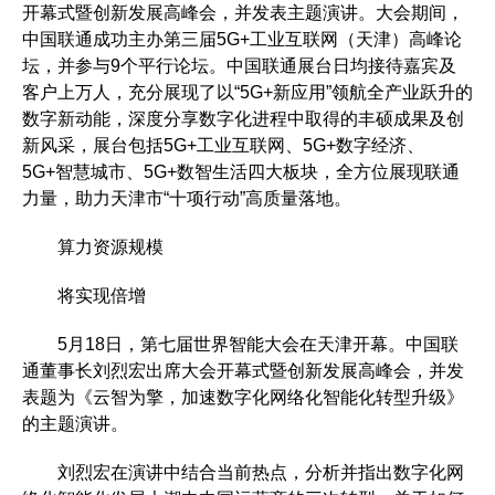
开幕式暨创新发展高峰会，并发表主题演讲。大会期间，
中国联通成功主办第三届5G+工业互联网（天津）高峰论
坛，并参与9个平行论坛。中国联通展台日均接待嘉宾及
客户上万人，充分展现了以“5G+新应用”领航全产业跃升的
数字新动能，深度分享数字化进程中取得的丰硕成果及创
新风采，展台包括5G+工业互联网、5G+数字经济、
5G+智慧城市、5G+数智生活四大板块，全方位展现联通
力量，助力天津市“十项行动”高质量落地。
算力资源规模
将实现倍增
5月18日，第七届世界智能大会在天津开幕。中国联
通董事长刘烈宏出席大会开幕式暨创新发展高峰会，并发
表题为《云智为擎，加速数字化网络化智能化转型升级》
的主题演讲。
刘烈宏在演讲中结合当前热点，分析并指出数字化网