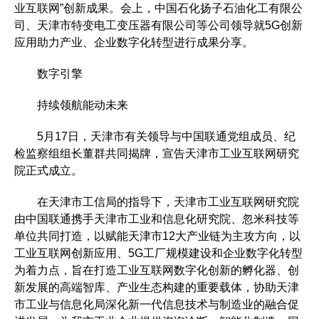
业互联网”创新成果。会上，中国石化扬子石油化工有限公
司、天津市特变电工变压器有限公司等公司领导就5G创新
应用助力产业、企业数字化转型进行成果分享。
数字引擎
持续领航能动未来
5月17日，天津市有关领导与中国联通党组成员、纪
检监察组组长董群共同揭牌，宣告天津市工业互联网研究
院正式成立。
在天津市工信局的指导下，天津市工业互联网研究院
由中国联通携手天津市工业和信息化研究院、忽米科技等
单位共同打造，以赋能天津市12大产业链为主攻方向，以
工业互联网创新应用、5G工厂规模建设和企业数字化转型
为着力点，旨在打造工业互联网数字化创新的孵化器、创
新发展的高端智库、产业生态构建的重要载体，协助天津
市工业与信息化局深化新一代信息技术与制造业的融合促