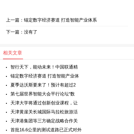
上一篇：
锚定数字经济赛道 打造智能产业体系
下一篇：没有了
相关文章
智行天下，能动未来！中国联通精
锚定数字经济赛道 打造智能产业体
夏季达沃斯要来了！预计有超过2
第七届世界智能大会平行论坛“数
天津大学将通过创新创业课程，让
天津黄崖关长城国际马拉松旅游活
天津港集团等三方确定战略合作关
首批16.6公里的测试道路已正式对外