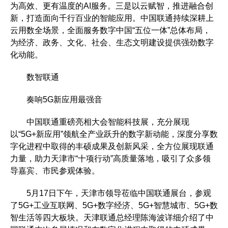
为高效、更有温度的AI服务。三是以云赋智，推进融合创
新，打造面向千行百业的智能应用。中国联通持续深耕上
云用数全场景，全面服务数字中国“五位一体”总体布局，
为经济、政务、文化、社会、生态文明建设提供强劲数字
化动能。
数智联通
奏响5G新应用最强音
中国联通重磅亮相大会智能科技展，充分展现
以“5G+新应用”领航全产业跃升的数字新动能，深度分享数
字化进程中取得的丰硕成果及创新风采，全方位展现联通
力量，助力天津市“十项行动”高质量落地，吸引了众多领
导嘉宾、市民参观体验。
5月17日下午，天津市领导莅临中国联通展台，参观
了5G+工业互联网、5G+数字经济、5G+智慧城市、5G+数
智生活等四大板块。天津联通总经理陈海波详细介绍了中