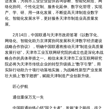
进发展，为我市工业企业提供咨询诊断、智能化制造、网
络化协同、个性化定制、服务化延伸、数字化管理，实现
产、学、研、用一体化发展，不断提高天津制造业数字
化、智能化发展水平，更好服务天津市制造业高质量发
展。
2月14日，中国联通与天津市政府签署《以数字化、
网络化、智能化助力京津冀协同发展和天津数字经济建设
战略合作协议》，明确中国联通将推动天津“制造业高质量
发展行动”，天津市工业互联网研究院的成立也是深化本战
略合作的具体举措之一。相信未来天津市工业互联网研究
院必将为天津市传统企业的转型升级插上“数字引擎”，用
实际行动助力十项行动落地实施，为战略性新型产业发展
壮大插上“数字翅膀”，赋能天津制造产业创新升级。
匠心护航
通信重保万无一失
中国联通始终心怀“国之大者”，发扬“来之能战，战之