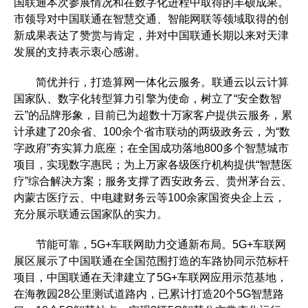
国联通本次参展情况和在数字化进程中取得的丰硕成果。
市领导对中国联通在智慧交通、智能网联等领域取得的创
新成果表达了赞赏与肯定，并对中国联通长期以来对天津
发展的支持表示衷心感谢。
简优并行，打造算网一体化云服务。联通云以云计算
国家队、数字化转型算力引擎为使命，树立了“安全数智
云”的品牌形象，目前已为超数十万家客户提供云服务，累
计承建了20余省、100余个省市联动的两级政务云，为“数
字政府”夯实算力底座；在全国成功落地800多个智慧城市
项目，实现数字惠民；为上万家各级医疗机构提供“智慧医
疗”综合解决方案；服务支撑了西安政务云、贵州茅台云、
内蒙古医疗云、中电建财务云等100余家国资央企上云，
充分展示联通云国家队的实力。
节能可靠，5G+车联网助力交通新布局。5G+车联网
展区展示了中国联通在全国范围打造的车路协同示范标杆
项目，中国联通在天津建立了5G+车联网应用示范基地，
在海教园28公里测试道路内，已累计打造20个5G智慧路