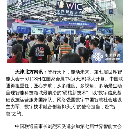
天津北方网讯：
智行天下，能动未来。第七届世界智
能大会于5月18日在国家会展中心(天津)盛大开幕。中国联
通勇担重任，匠心护航，从多维度、多视角、多场景生动
呈现智能科技领域最前沿的“硬核新技术”，以“数字信息基
础设施运营服务国家队、网络强国数字中国智慧社会建设
主力军、数字技术融合创新排头兵”的使命担当，赴“智
慧”之约。
中国联通董事长刘烈宏受邀参加第七届世界智能大会