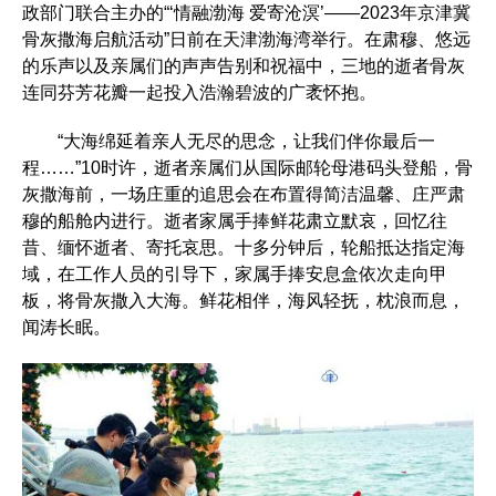
政部门联合主办的“‘情融渤海 爱寄沧溟’——2023年京津冀
骨灰撒海启航活动”日前在天津渤海湾举行。在肃穆、悠远
的乐声以及亲属们的声声告别和祝福中，三地的逝者骨灰
连同芬芳花瓣一起投入浩瀚碧波的广袤怀抱。
“大海绵延着亲人无尽的思念，让我们伴你最后一
程……”10时许，逝者亲属们从国际邮轮母港码头登船，骨
灰撒海前，一场庄重的追思会在布置得简洁温馨、庄严肃
穆的船舱内进行。逝者家属手捧鲜花肃立默哀，回忆往
昔、缅怀逝者、寄托哀思。十多分钟后，轮船抵达指定海
域，在工作人员的引导下，家属手捧安息盒依次走向甲
板，将骨灰撒入大海。鲜花相伴，海风轻抚，枕浪而息，
闻涛长眠。