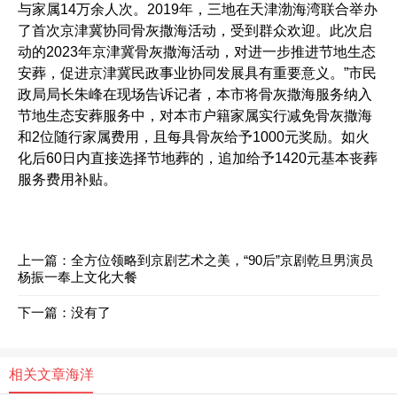
与家属14万余人次。2019年，三地在天津渤海湾联合举办
了首次京津冀协同骨灰撒海活动，受到群众欢迎。此次启
动的2023年京津冀骨灰撒海活动，对进一步推进节地生态
安葬，促进京津冀民政事业协同发展具有重要意义。”市民
政局局长朱峰在现场告诉记者，本市将骨灰撒海服务纳入
节地生态安葬服务中，对本市户籍家属实行减免骨灰撒海
和2位随行家属费用，且每具骨灰给予1000元奖励。如火
化后60日内直接选择节地葬的，追加给予1420元基本丧葬
服务费用补贴。
上一篇：
全方位领略到京剧艺术之美，“90后”京剧乾旦男演员
杨振一奉上文化大餐
下一篇：没有了
相关文章
海洋