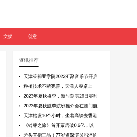
文娱
创意
资讯推荐
天津茱莉亚学院2023汇聚音乐节开启
种植技术不断完善，天津人餐桌上
2023年夏秋换季，新时刻表26日零时
2023年夏秋航季航班推介会在厦门航
天津始发10个小时，坐着高铁去香港
《铃芽之旅》首开票房破0.6亿，以
矛头直指王晶！77岁资深演员冯淬帆