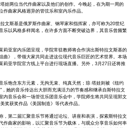
·塔娃两位当代作曲家以及他们的创作。今晚起，在为期一周的
位作曲家风格迥异的管弦乐和室内乐作品。
文斯基是俄罗斯作曲家、钢琴家和指挥家，亦可称为20世纪
音乐以风格多样闻名，在许多方面不断突破边界，其音乐曾频繁
莉亚室内乐团呈现，学院常驻教师将合作演出斯特拉文斯基的
组曲》，带领大家共同走进这位现代音乐巨匠的艺术世界。本场
茱莉亚学院官方线上平台进行现场直播。另外，3月27日还将推
乐饱含东方元素，无拘无束、纯真天然；琼·塔娃则被《纽约
一”，她的音乐传达出大胆而充满活力的节奏感和继承自斯特拉文
室内音乐会和一场管弦乐团音乐会中，学院师生将共同呈现郭文
莱美奖获奖作品《美国制造》等代表作品。
，第二届汇聚音乐节将通过论坛、讲座和表演，探索斯特拉文
代作曲家的影响，以汇聚音乐节为载体，与观众分享音乐如何串