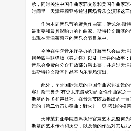
承，同时关注中国作曲家郭文景和美国作曲家琼
时间里，天津茱莉亚将通过四场音乐会演绎这三
作为本届音乐节的聚焦作曲家，伊戈尔·斯特拉
最重要和最具影响力的作曲家。斯特拉文斯基的
出现在天津茱莉亚的音乐会节目单中。
今晚在学院音乐厅举办的开幕音乐会由天津茱
钢琴四手联弹版《春之祭》以及《士兵的故事：
音乐会免费向公众开放部分演出票，并通过天津
出斯特拉文斯基作品室内乐专场演出。
此外，享誉国际乐坛的中国作曲家郭文景的音
客》杂志誉为“有史以来最成功的女性作曲家之
斯基的许多和声技巧。在音乐节随后推出的一台
景的《第二竹笛协奏曲：野火》、琼·塔娃的格
天津茱莉亚学院首席执行官兼艺术总监何为称
斯基的艺术传承和历史，以及他的作品对其后几