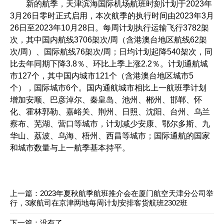
新的航季，天津滨海国际机场航班时刻计划于2023年
3月26日零时正式启用，本次航季的执行时间由2023年3月
26日至2023年10月28日。每周计划执行运输飞行3782架
次，其中国内航线3706架次/周（含港澳台地区航线62架
次/周）、国际航线76架次/周；日均计划起降540架次，同
比去年同期下降3.8％、环比上季上涨2.2％。计划通航城
市127个，其中国内城市121个（含港澳台地区城市5
个），国际城市6个。国内通航城市相比上一航班季计划
增加安顺、巴彦淖尔、秦皇岛、池州、郴州、邯郸、怀
化、霍林郭勒、嘉峪关、荆州、日照、沈阳、台州、乌兰
察布、芜湖、营口等城市，计划减少安康、鄂尔多斯、九
华山、荔波、乌海、梧州、西昌等城市；国际通航的国家
和城市数量与上一航季基本持平。
上一篇：
2023年夏秋航季航班推介会在厦门航空天津分公司举
行，3家航司在京津两地每周计划安排客货航班2302班
下一篇：没有了