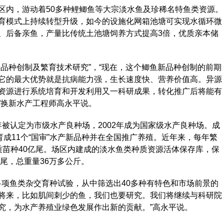
内，游动着50多种鲤鲫鱼等大宗淡水鱼及珍稀名特鱼类资源。
育模式上持续转型升级，如今的设施化网箱池塘可实现水循环微
、后备亲鱼，产量比传统土池塘饲养方式提高3倍，优质亲本储
种创制及繁育技术研究”，“现在，这个鲫鱼新品种创制的前期
它的最大优势就是抗病能力强，生长速度快、营养价值高。异源
资源进行系统培育和开发利用又一科研成果，转化推广后将能有
”换新水产工程师高永平说。
年被认定为市级水产良种场，2002年成为国家级水产良种场。成
育成11个“国审”水产新品种并在全国推广养殖。近年来，每年繁
质苗种40亿尾。场区内建成的淡水鱼类种质资源活体保存库，保
万尾，总重量36万多公斤。
项鱼类杂交育种试验，从中筛选出40多种有特色和市场前景的
将来，比如肌间刺少的鱼，我们也要研究。我们将继续与科研院
究，为水产养殖业绿色发展作出新的贡献。”高永平说。