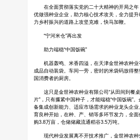
在全面贯彻落实党的二十大精神的开局之年，被称
优做强种业企业，助力核心技术攻关，全力提升
力乡村振兴的道路上攻坚克难，快马加鞭。
“宁河米仓”再出发
助力端稳“中国饭碗”
机器轰鸣、米香四溢，在天津金世神农种业有
成品自动装袋。车间一旁，密封的米袋码放得整
国消费者的厨房。
这只是金世神农种业有限公司“从田间到餐桌、
片”，只有攥紧中国种子，才能端稳“中国饭碗”
备集成创新能力、适应市场需求的种业龙头企业
育良种开始，在种、产、销等多环节发力，全面
购3.8万亩，仓储储藏流通稻谷3.5万吨。
现代种业发展离不开技术推广，金世神农种业