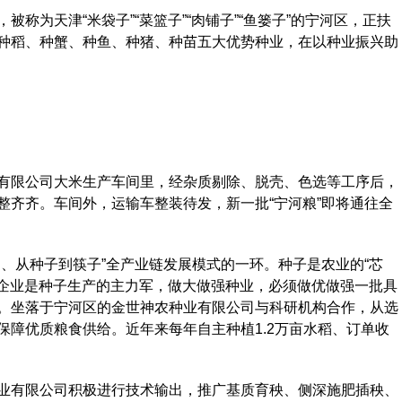
为天津“米袋子”“菜篮子”“肉铺子”“鱼篓子”的宁河区，正扶
种稻、种蟹、种鱼、种猪、种苗五大优势种业，在以种业振兴助
限公司大米生产车间里，经杂质剔除、脱壳、色选等工序后，
整齐齐。车间外，运输车整装待发，新一批“宁河粮”即将通往全
从种子到筷子”全产业链发展模式的一环。种子是农业的“芯
。企业是种子生产的主力军，做大做强种业，必须做优做强一批具
。坐落于宁河区的金世神农种业有限公司与科研机构合作，从选
保障优质粮食供给。近年来每年自主种植1.2万亩水稻、订单收
有限公司积极进行技术输出，推广基质育秧、侧深施肥插秧、