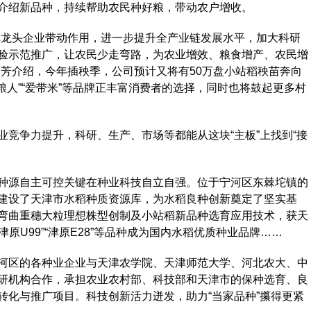
介绍新品种，持续帮助农民种好粮，带动农户增收。
龙头企业带动作用，进一步提升全产业链发展水平，加大科研
验示范推广，让农民少走弯路，为农业增效、粮食增产、农民增
建芳介绍，今年插秧季，公司预计又将有50万盘小站稻秧苗奔向
粮人”“爱带米”等品牌正丰富消费者的选择，同时也将鼓起更多村
争力提升，科研、生产、市场等都能从这块“主板”上找到“接
源自主可控关键在种业科技自立自强。位于宁河区东棘坨镇的
建设了天津市水稻种质资源库，为水稻良种创新奠定了坚实基
弯曲重穗大粒理想株型创制及小站稻新品种选育应用技术，获天
津原U99”“津原E28”等品种成为国内水稻优质种业品牌……
区的各种业企业与天津农学院、天津师范大学、河北农大、中
研机构合作，承担农业农村部、科技部和天津市的保种选育、良
转化与推广项目。科技创新活力迸发，助力“当家品种”攥得更紧