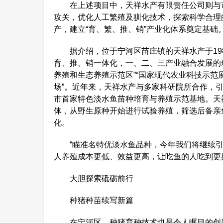
在上述项目中，天祥水产有限责任公司则与市
攻关，优化人工繁殖及驯化技术，探索科学合理
产，建立“育、繁、推、销”产业化体系奠定基础
据介绍，位于宁河区苗庄镇的天祥水产于198
育、推、销一体化，一、二、三产业融合发展的
养殖和生态养殖示范区”“国家现代农业科技示范展
场”。近年来，天祥水产与多家科研院所合作，引进
市首家特色淡水鱼苗种培育与养殖示范基地。天
体，从野生原种开始进行试验养殖，筛选后备亲
化。
“瞄准名特优淡水鱼品种，今年我们将继续引
人养殖成本更低、效益更高，让吃鱼的人吃到更
大胆探索砥砺前行
种猪种苗续写新篇
在宁河区，种猪育种技术也是令人瞩目的创新