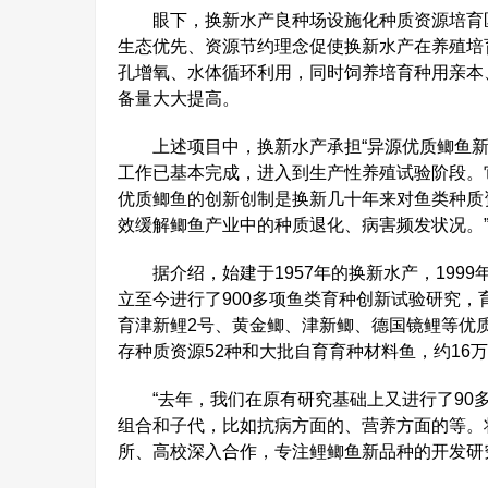
眼下，换新水产良种场设施化种质资源培育区
生态优先、资源节约理念促使换新水产在养殖培
孔增氧、水体循环利用，同时饲养培育种用亲本
备量大大提高。
上述项目中，换新水产承担“异源优质鲫鱼新品
工作已基本完成，进入到生产性养殖试验阶段。
优质鲫鱼的创新创制是换新几十年来对鱼类种质
效缓解鲫鱼产业中的种质退化、病害频发状况。
据介绍，始建于1957年的换新水产，1999
立至今进行了900多项鱼类育种创新试验研究，
育津新鲤2号、黄金鲫、津新鲫、德国镜鲤等优
存种质资源52种和大批自育育种材料鱼，约16
“去年，我们在原有研究基础上又进行了90多
组合和子代，比如抗病方面的、营养方面的等。
所、高校深入合作，专注鲤鲫鱼新品种的开发研