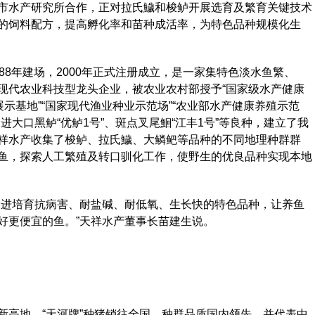
水产研究所合作，正对拉氏鱥和梭鲈开展选育及繁育关键技术
的饲料配方，提高孵化率和苗种成活率，为特色品种规模化生
。
8年建场，2000年正式注册成立，是一家集特色淡水鱼繁、
现代农业科技型龙头企业，被农业农村部授予“国家级水产健康
示基地”“国家现代渔业种业示范场”“农业部水产健康养殖示范
大口黑鲈“优鲈1号”、斑点叉尾鮰“江丰1号”等良种，建立了我
祥水产收集了梭鲈、拉氏鱥、大鳞鲃等品种的不同地理种群群
鱼，探索人工繁殖及转口驯化工作，使野生的优良品种实现本地
进培育抗病害、耐盐碱、耐低氧、生长快的特色品种，让养鱼
好更便宜的鱼。”天祥水产董事长苗建生说。
高地。“天河牌”种猪销往全国，种群品质国内领先，并代表中