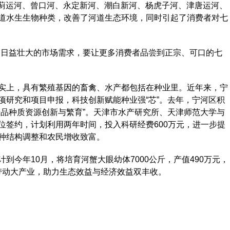
蓟运河、曾口河、永定新河、潮白新河、杨虎子河、津唐运河、
道水生生物种类，改善了河道生态环境，同时引起了消费者对七
日益壮大的市场需求，要让更多消费者品尝到正宗、可口的七
上，具有繁殖基因的畜禽、水产都包括在种业里。近年来，宁
项研究和项目申报，科技创新赋能种业强“芯”。去年，宁河区积
产品种质资源创新与繁育”。天津市水产研究所、天津师范大学与
位签约，计划利用两年时间，投入科研经费600万元，进一步提
种结构调整和农民增收致富。
年10月，将培育河蟹大眼幼体7000公斤，产值490万元，
蟹带动大产业，助力生态效益与经济效益双丰收。