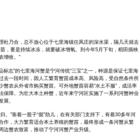
杜乃合，总不放心位于七里海镇任凤庄的深水渠，隔几天就去
蟹苗，要是持续冰冻，就要破冰增氧。到今年5月下旬，稻田插秧
农增收。”
标志”的七里海河蟹是宁河传统“三宝”之一，种源是保证七里海
过去一段时间，因人工繁育蟹苗成本高、风险高，受自然条件所
少蟹农从外省市购买蟹苗。可外地蟹苗容易“水土不服”，成活率
法保障。为壮大本土种蟹，近年来宁河区实施了一系列河蟹种业
发展。
。”靠着一股子“倔”劲儿，在有关部门支持下，有着30多年河
合作，大力繁育适合本土养殖的蟹苗，最终形成一条河蟹从繁
周边蟹农致富，推动了宁河河蟹产业升级。