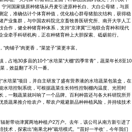
归。宁河国家级原种猪场从丹麦引进原种长白、大白公母猪，与原
测定，准确估计个体育种值，优化核心群母猪胎次结构，获得稳
猪产业集群，与中国农科院北京畜牧兽医研究所、南开大学人工
技合作，健全种猪育种体系，支持“京津冀”三地联合育种和现代
企业牵手科研机构，正在种猪育种上大胆探索、砥砺前行。
肉铺子”肉更香，“菜篮子”菜更丰富。
地30多亩的10个“水培菜”大棚“四季常青”，蔬菜年长8至10
种菜，效益翻了不只一番。
进“水培菜”项目，并自主研发了盛有营养液的水培蔬菜包装盒，在
能水培控制系统，可根据蔬菜生长特性控制棚内温度、光照时
长，一颗蔬菜就叫响了一个品牌。百利种苗还与各大科研院所开
优质蔬果推介给农户，帮农户规避新品种种植风险，并持续技术
辐射带动津冀两地种植户2万户。去年，该公司从南方新引进了
技术，探索出“南果北种”栽培模式。“‘苗好一半收’，今年我们