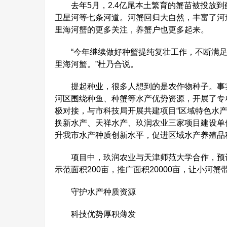
去年5月，2.4亿尾本土繁育的蟹苗被投放到
卫星河等七条河道。河蟹回归大自然，丰富了河
里海河蟹的更多关注，养蟹户也更多起来。
“今年继续做好种蟹提纯复壮工作，不断满足
里海河蟹。”杜乃合说。
提起种业，很多人想到的是农作物种子。事实
河区围绕种鱼、种蟹等水产优势资源，开展了专
极对接，与市科技局开展共建项目“区域特色水
换新水产、天祥水产、玖润农业三家项目建设单
升我市水产种质创新水平，促进区域水产养殖品
项目中，玖润农业与天津师范大学合作，预计到今
示范面积200亩，推广面积20000亩，让小河
守护水产种质资源
科技优势厚积薄发