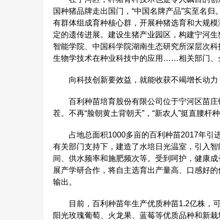
国种猪品牌走出国门，“中国名牌产品”实至名
有群体组成育种核心群，开展种猪选育和大规模
定的遗传进展。建设生猪产业园区，构建宁河生
智能学院、中国科学院湖南生态研究所深层次科
生物学技术在种业科技中的应用……相关部门、
向科技创新要效益，就能收获不竭增长动力，“
百利种苗培育股份有限公司位于宁河区苗庄镇，占
茬。不再“脸朝黄土背朝天”，“新农人”挺直腰杆
占地总面积1000多亩的百利种苗2017年引
有关部门支持下，建造了水培日光温室，引入智
间、供水频率和施肥频次等。受到呵护，健康成
展产学研合作，将自主选育出产量高、口感好的
输出。
目前，百利种苗年生产优质种苗1.2亿株，可
阳光玫瑰葡萄、火龙果、蓝莓等优质品种和新栽培