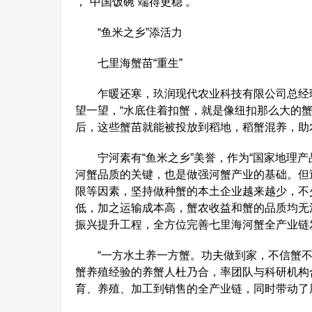
，“中国饭碗”端得更稳 。
“鱼米之乡”添活力
七里海蟹苗“重生”
乍暖还寒，玖润现代农业科技有限公司总经理
望一望，“水底住着扣蟹，就是像纽扣那么大的
后，这些蟹苗就能被投放到稻地，稻蟹混养，助
宁河素有“鱼米之乡”美誉，作为“国家地理产品
河蟹品质的关键，也是做强河蟹产业的基础。但
限等因素，坚持做种蟹的本土企业越来越少，不
低，加之运输成本高，蟹农收益和蟹的品质均无
振兴提升工程，全方位完善七里海河蟹全产业链
“一方水土养一方蟹。功夫做到家，不信蟹不归
蟹养殖经验的养蟹人杜乃合，率团队与科研机构
育、养殖、加工到销售的全产业链，同时带动了