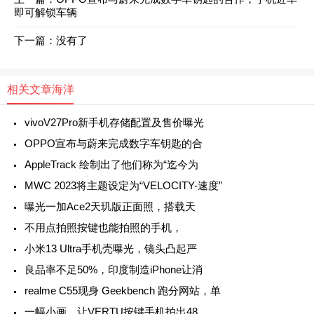
即可解锁车辆
下一篇：没有了
相关文章
海洋
vivoV27Pro新手机存储配置及售价曝光
OPPO宣布与蔚来完成数字车钥匙的合
AppleTrack 绘制出了他们称为“迄今为
MWC 2023将主题设定为“VELOCITY-速度”
曝光一加Ace2天玑版正面照，搭载天
不用点拍照按键也能拍照的手机，
小米13 Ultra手机壳曝光，镜头凸起严
良品率不足50%，印度制造iPhone让消
realme C55现身 Geekbench 跑分网站，单
一幅小画，让VERTU按键手机拍出48