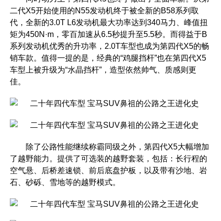
二代X5开始使用的N55发动机终于被全新的B58系列取
代，全新的3.0T L6发动机最大功率达到340马力、峰值扭
矩为450N·m，零百加速从6.5秒提升至5.5秒。而得益于B
系列发动机优秀的升功率，2.0T车型也成为第四代X5的畅
销车款。值得一提的是，经典的“鸡腿挡杆”也在第四代X5
车型上被升级为“水晶挡杆”，造型依然帅气、质感则更
佳。
除了公路性能继续称霸同级之外，第四代X5大幅增加
了越野能力。提供了可选装的越野套装，包括：长行程的
空气悬、后桥差速锁、前后底盘护板，以及带有沙地、岩
石、砂砾、雪地等的越野模式。