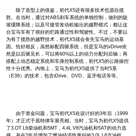
除了造型上的借鉴，初代X5还有很多技术也源自揽
胜。在当时，通过对ABS刹车系统的单独控制，做到的陡
坡缓降系统；以及可接管发动机输出的越野模式；都让这
台宝马车有了很好的烂路通过性和驾驶性。不过，不要以
为有了揽胜的越野技术，初代X5就会丧失宝马的运动基
因。恰好相反，虽然标配四驱系统，但是宝马的xDrive依
然是以后驱见长，可以将60%以上的动力分配到后轴；再
搭配上动态稳定系统和车身控制系统，初代X5的公路操控
性十分优秀。内饰上，宝马为初代X5提供了当时5系
（E39）的技术，包含iDrive、DVD、蓝牙电话等等。
由于资金问题，宝马初代X5在设计好的3年后（1999
年）才正式于底特律车展亮相。当时，宝马为初代X5提供
了3.OT L6柴油机和5MT，4.4L V8汽油机和5AT的动力选
择，并在2年后增加了燃油经济性更好的3.0L L6汽油机，