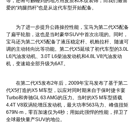
等，还将可触碰到的地方用皮质和木纹装饰；而我们最喜
爱的“鸡腿挡杆”也是从这代车型开始配备。
为了进一步提升公路操控性能，宝马为第二代X5配备
了扁平轮胎，这也是当时豪华SUV中首次出现的。同时，
宝马还为第二代X5配备了液压稳定杆、机舱拉杆、随速可
调的主动转向比等功能。第二代X5延续了初代车型的3.0L
L6汽油发动机、3.0T L6柴油发动机和4.8L V8汽油发动
机，变速箱全部升级为6AT。
在第二代X5发布2年后，2009年宝马发布了基于第二
代X5打造的X5 M车型，以应对同时期来自于保时捷卡宴
Turbo和奔驰GL 63 AMG的压力。当时的X5 M车型搭载
4.4T V8双涡轮增压发动机，最大功率563马力、峰值扭矩
679N·m，零百加速仅为4秒；用如此强悍的性能，捍卫了
全球最快量产SUV的地位。