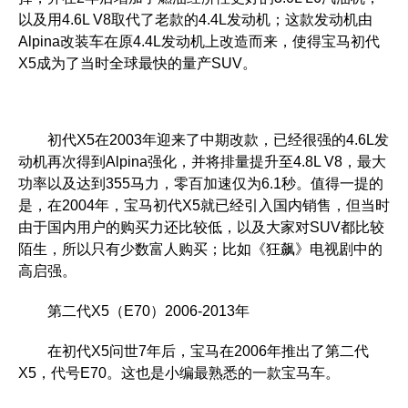
以及用4.6L V8取代了老款的4.4L发动机；这款发动机由
Alpina改装车在原4.4L发动机上改造而来，使得宝马初代
X5成为了当时全球最快的量产SUV。
初代X5在2003年迎来了中期改款，已经很强的4.6L发
动机再次得到Alpina强化，并将排量提升至4.8L V8，最大
功率以及达到355马力，零百加速仅为6.1秒。值得一提的
是，在2004年，宝马初代X5就已经引入国内销售，但当时
由于国内用户的购买力还比较低，以及大家对SUV都比较
陌生，所以只有少数富人购买；比如《狂飙》电视剧中的
高启强。
第二代X5（E70）2006-2013年
在初代X5问世7年后，宝马在2006年推出了第二代
X5，代号E70。这也是小编最熟悉的一款宝马车。