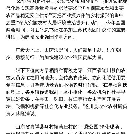
“农业强国是社会主义现代化强国的根基，推进农业现
代化是实现高质量发展的必然要求”“切实保障粮食和重要
农产品稳定安全供给”“要把产业振兴作为乡村振兴的重中
之重”“深入实施农村人居环境整治提升行动”……今年全国
两会期间，习近平总书记在参加江苏代表团审议时的重要
讲话，为建设农业强国指明方向。
广袤大地上、田畴沃野间，人们鼓足干劲、只争朝
夕、勇毅前行，为加快建设农业强国贡献力量。
眼下正值南方早稻播种育秧之际，江西省遂川县的农
技人员奔忙在田间地头，宣传惠农政策、农药化肥使用要
领等信息，引导帮助老表们不误农时种好粮。“在早稻育秧
面积上，各乡镇你追我赶，互不相让。各农机合作社早早
调试好设备，在雩田、珠田、枚江等粮食主产区开展春
耕、飞播和机插等社会化专业服务。”遂川县农业农村局负
责人蒋隆浦说。
山东省嘉祥县马村镇黄庄村的“口袋公园”绿化现场，
一棵棵新栽的树木沐浴春光，曲径通幽的休闲步道已现雏