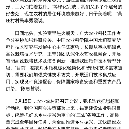
形，工人们忙着栽种。“等绿化完成，我们又多了个遛弯的
好去处，现在农村的居住环境越来越好，日子美着呢！”黄
庄村村民李秀霞说。
田间地头、实验室里热火朝天，广大农业科技工作者
争分夺秒加强科研攻关。中国农业科学院中国水稻研究所
稻作技术研究与发展中心主任陈惠哲，长期从事水稻绿色
高效栽培技术研究，正带领团队深化农艺农机融合，开展
智能高效栽培技术及装备创新，推进我国稻作技术转型升
级。“目前，稻农对水稻机械化轻简化和智能化技术需求迫
切，需要我们加强关键技术攻关，开展适用技术集成应
用，实现良种良法配套，保障国家粮食安全和重要农产品
供给。”陈惠哲说。
3月15日，农业农村部召开会议，要求迅速把思想和
行动统一到全国两会决策部署上来，锚定建设农业强国目
标，统筹抓好以乡村振兴为重心的“三农”各项工作，高质
量完成全年目标任务，为全面推进乡村振兴、加快建设农
业强国开好局、起好步打下坚实基础。全力抓好春季农业