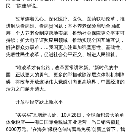
民！”陈佳华说。
改革连着民心。深化医疗、医保、医药联动改革，推
进解决看病难、看病贵问题；基本养老保险启动全国统
筹，个人养老金制度落地实施，推动社会保障更公平更可
持续；扩大电子证照应用领域，推动实现全国互通互认，
解决群众办事难……我国更加注重加强普惠性、基础性、
兜底性民生改革，促进社会公平正义、增进人民福祉。
“唯改革才有出路，改革要常讲常新。”新时代的中
国，正以更大的勇气、更多的举措破除深层次体制机制障
碍，将改革开放这场伟大觉醒引向更高境界，中国经济的
活力之门越开越大。
开放型经济跃上新水平
“买买买”又增新去处。10月28日，全球面积最大的单
体免税店——海口国际免税城开业运营，当日销售额超
6000万元。“在海关‘保税仓储转离岛免税’创新监管下，我