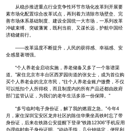
从稳步推进重点行业竞争性环节市场化改革到开展要
素市场化配置综合改革试点，再到着力清除市场壁垒、完
善市场体系基础制度、建设全国统一大市场，一系列改革
冲破束缚、突破藩篱，既利当前、又谋长远，护航中国经
济稳健前行。
——改革温度不断提升，人民的获得感、幸福感、安
全感显著增强。
“个人养老金启动实施，养老储备又多了一个靠谱渠
道。”家住北京市丰台区西罗园街道的张女士，成为首位购
买个人养老金的北京市民，“往个人养老金账户缴费，不仅
可以抵扣个人所得税，而且制度内的所有产品还都由政府
部门监管认证，为我们的老年生活多添一份保障。”
“多亏临时电子身份证，解了我的燃眉之急。”今年4
月，家住深圳宝安区龙井社区的陈佳华乘坐高铁时忘了带
身份证，后来在铁路公安提醒下登录“铁路12306”手机应用
办理临时电子身份证明。“动动手指，几分钟搞定，便民利