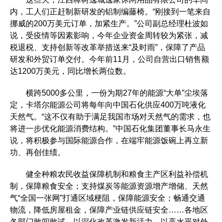
内，工人们正赶制新研发的铝制编藤椅。“刚接到一笔来自
挪威的200万美元订单，加紧生产。”公司副总经理杜波如
说，受疫情等因素影响，今年企业资金周转较为紧张，减
税退税、支持创新等改革举措送来“及时雨”，保障了产品
研发和外贸订单交付。今年前11月，公司自营出口销售额
达1200万美元，同比增长两位数。
横跨5000多公里，一份为期27年的能源“大单”尘埃落
定，卡塔尔能源公司将每年向中国石化供应400万吨液化
天然气。“这不仅有助于满足我国市场对天然气的需求，也
将进一步优化能源消费结构。”中国石化集团董事长马永生
说，将积极参与国际能源合作，在端牢能源饭碗上再立新
功、再创佳绩。
健全种粮农民收益保障机制和粮食主产区利益补偿机
制，保障粮食安全；支持煤炭等能源资源增产增储、天然
气“全国一张网”打通区域梗阻，保障能源安全；畅通交通
物流，降低房屋租金，保障产业链供应链安全……各地区
各部门敢闯敢试，以深化改革激发新活力，以高水平对外