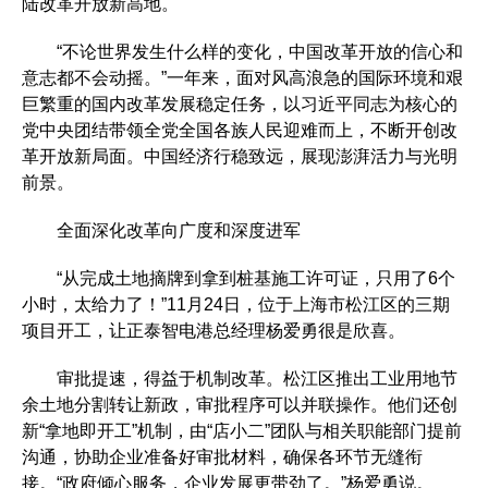
陆改革开放新高地。
“不论世界发生什么样的变化，中国改革开放的信心和
意志都不会动摇。”一年来，面对风高浪急的国际环境和艰
巨繁重的国内改革发展稳定任务，以习近平同志为核心的
党中央团结带领全党全国各族人民迎难而上，不断开创改
革开放新局面。中国经济行稳致远，展现澎湃活力与光明
前景。
全面深化改革向广度和深度进军
“从完成土地摘牌到拿到桩基施工许可证，只用了6个
小时，太给力了！”11月24日，位于上海市松江区的三期
项目开工，让正泰智电港总经理杨爱勇很是欣喜。
审批提速，得益于机制改革。松江区推出工业用地节
余土地分割转让新政，审批程序可以并联操作。他们还创
新“拿地即开工”机制，由“店小二”团队与相关职能部门提前
沟通，协助企业准备好审批材料，确保各环节无缝衔
接。“政府倾心服务，企业发展更带劲了。”杨爱勇说。