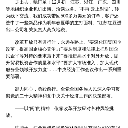
走出去，稳订单！12月初，江苏、浙江、广东、四川
等地组织企业包机出海、洽谈业务。“不再‘云上对话’，转
为线下交流，我们成功带回500多万美元的订单，客户还
选中了一些新品作为明年春夏季的主打面料。”江苏红豆进
出口公司相关负责人高兴地说。
改革开放只有进行时，永远在路上。“要深化国资国企
改革，提高国企核心竞争力”“要从制度和法律上把对国企
民企平等对待的要求落下来”“要推进高水平对外开放，提
升贸易投资合作质量和水平”“要扩大市场准入，加大现代
服务业领域开放力度”……中央经济工作会议作出一系列重
要部署。
勠力同心，勇毅前行。全党全国各族人民深入学习贯
彻党的二十大精神和党中央关于经济工作的决策部署。
——以“闯”的精神，依靠改革开放应对各种风险挑
战。
这些天，江西樟树逸城逸家休闲用品有限公司的车间