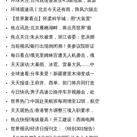
环球关注:台湾花莲县发生4.5级地震，震源
环球观速讯丨北京今天还有雨，阵风六级左
【世界聚看点】怀柔科学城：用“大装置”
焦点讯息:北京雁栖湖畔，将点亮世界“最
焦点关注:朱从玖被查，浙江省委：坚决拥
当前视讯!银行出现倒闭潮！美参议院听证
每日看点!俄克里姆林宫遭无人机袭击，俄
天天滚动:大暴雨、冰雹、雷暴大风……中
全球速看:分享美景！新疆赛里木湖变成一
天天报道:王府井、西单、前门将共同打造
今日快讯:男子高速公路停车开视频会，处
世界热门:中国赴美航班每周增至12班，航空
天天观热点:香港警方调整三项入职要求，
焦点快报!海拔最高！开工建设！西南电网
世界视讯!经济日报刊文：《特别301报告》