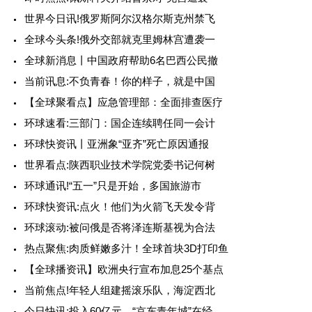
世界今日讯!俄罗斯阿尔汉格尔斯克州禁飞
全球今头条!俄外交部就克里姆林宫遭袭一
全球新消息丨中国政府帮助6名巴西公民撤
当前讯息:不负青春！你的样子，就是中国
【全球聚看点】应急管理部：全面排查医疗
环球速看:三部门：国企连续聘任同一会计
环球快资讯丨亚洲象“亚齐”死亡原因通报
世界看点:陕西职业技术学院党委书记何树
环球通讯!“五一”只是开始，多国旅游市
环球快资讯:点火！他们为火箭飞天发令背
环球滚动:被问俄是否将泽连斯基视为合法
热点聚焦:肉质鲜嫩多汁！全球首块3D打印鱼
【全球播资讯】欧洲央行宣布加息25个基点
当前焦点!年轻人组建摇滚乐队，海淀西北
今日快讯:投入60亿元，“京东青年城”在经