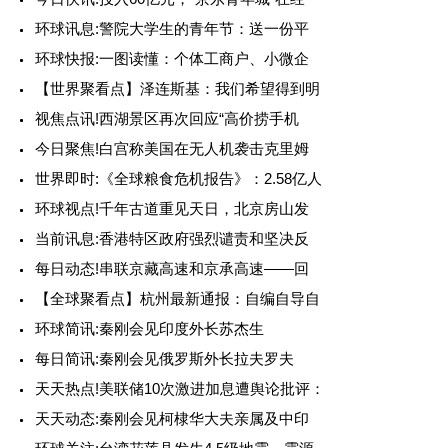
环球讯息:警院大学生的青年节：送一份平
环球快报:一图读懂：个体工商户、小微企
【世界聚看点】泽连斯基：我们希望得到明
视焦点讯!西湖景区再次回应“高价捞手机
今日聚焦!白宫称美国在无人机袭击克里姆
世界即时:《全球粮食危机报告》：2.58亿人
环球视点!千年古道重见天日，北京房山发
当前讯息:香港特区政府强烈谴责和坚决反
每日动态!串联京藏高速和京承高速——回
【全球聚看点】杭州最新通报：自编自导自
环球简讯:秦刚会见印度外长苏杰生
每日简讯:秦刚会见俄罗斯外长拉夫罗夫
天天热点!美联储10次激进加息遭舆论批评：
天天动态:秦刚会见柯棣华大夫亲属及中印