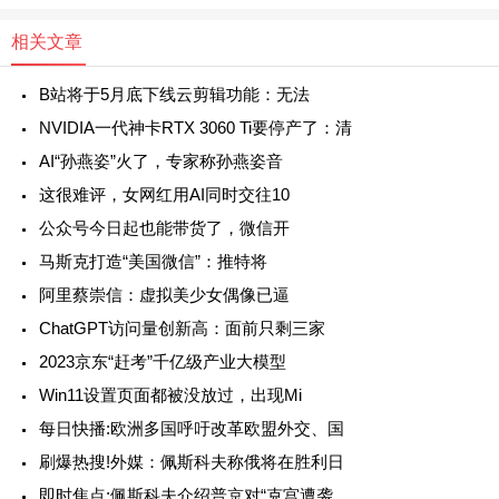
相关文章
B站将于5月底下线云剪辑功能：无法
NVIDIA一代神卡RTX 3060 Ti要停产了：清
AI“孙燕姿”火了，专家称孙燕姿音
这很难评，女网红用AI同时交往10
公众号今日起也能带货了，微信开
马斯克打造“美国微信”：推特将
阿里蔡崇信：虚拟美少女偶像已逼
ChatGPT访问量创新高：面前只剩三家
2023京东“赶考”千亿级产业大模型
Win11设置页面都被没放过，出现Mi
每日快播:欧洲多国呼吁改革欧盟外交、国
刷爆热搜!外媒：佩斯科夫称俄将在胜利日
即时焦点:佩斯科夫介绍普京对“克宫遭袭