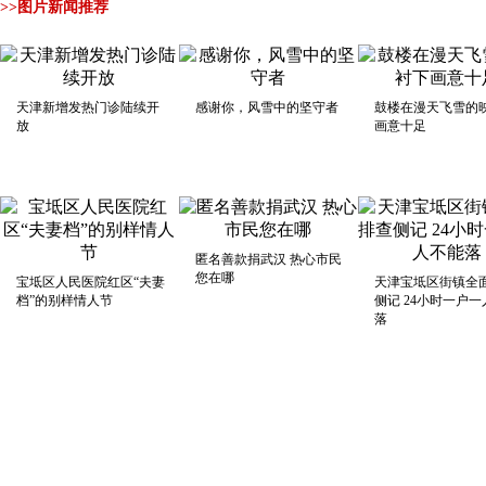
>>图片新闻推荐
天津新增发热门诊陆续开
感谢你，风雪中的坚守者
鼓楼在漫天飞雪的
放
画意十足
匿名善款捐武汉 热心市民
您在哪
宝坻区人民医院红区“夫妻
天津宝坻区街镇全
档”的别样情人节
侧记 24小时一户
落