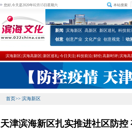
您好,今天是2020年02月15日星期六
本站搜索
新闻
滨海新区
高新区
新区巡礼
科技前
创意
创意产业
文化产业
创意视觉
动
滨海新区
|
滨海高新区
|
新区巡礼
|
今日关注
|
科技前沿
|
财经
|
高新时评
|
滨海高
首页
>>
滨海新区
天津滨海新区扎实推进社区防控