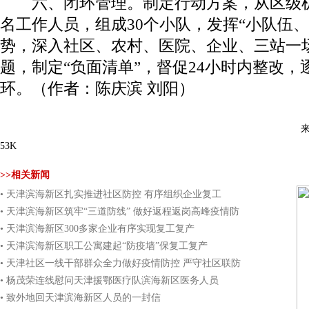
六、闭环管理。制定行动方案，从区级机
名工作人员，组成30个小队，发挥“小队伍
势，深入社区、农村、医院、企业、三站一
题，制定“负面清单”，督促24小时内整改
环。（
作者：陈庆滨 刘阳
）
53K
>>相关新闻
• 天津滨海新区扎实推进社区防控 有序组织企业复工
• 天津滨海新区筑牢“三道防线” 做好返程返岗高峰疫情防
控
• 天津滨海新区300多家企业有序实现复工复产
• 天津滨海新区职工公寓建起“防疫墙”保复工复产
• 天津社区一线干部群众全力做好疫情防控 严守社区联防
联控第一线
• 杨茂荣连线慰问天津援鄂医疗队滨海新区医务人员
• 致外地回天津滨海新区人员的一封信