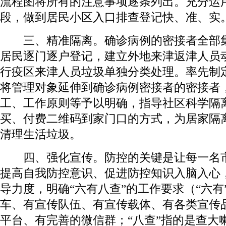
流程图将所有的注意事项逐条列出。充分运
段，做到居民小区入口排查登记快、准、实
三、精准隔离。确诊病例的密接者全部集
居民逐门逐户登记，建立外地来津返津人员
行疫区来津人员垃圾单独分类处理。率先制定
将管理对象延伸到确诊病例密接者的密接者
工、工作原则等予以明确，指导社区科学隔
买、付费二维码到家门口的方式，为居家隔
清理生活垃圾。
四、强化宣传。防控的关键是让每一名市
提高自我防控意识、促进防控知识入脑入心
导力度，明确“六有八查”的工作要求（“六有
车、有宣传队伍、有宣传载体、有各类宣传
平台、有完善的微信群；“八查”指的是查大