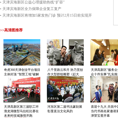
• 天津滨海新区公益心理援助热线“扩容”
• 天津滨海新区全力保障企业复工复产
• 天津滨海新区将增加5家发热门诊 预计2月15日前实现开
诊
>>高清图推荐
奇虎360天津创业平台项目
八千里路云和月 孙乃宽创
天津高新区“服务企
主体封顶 “智慧工地”破解
作大型群组雕塑《赶大
众十件实事”扎实推
施工难题
营》
业真受益 让群众得
天津高新区第三届职工环
河东区第二届书法篆刻展
喜迎十九大 共筑中
渤龙湖微型马拉松比赛在
彰显直沽文化风韵
当代书画名家邀请
未来科技城激情开跑
津荣宝斋开幕