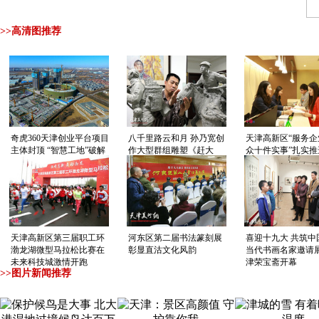
>>高清图推荐
奇虎360天津创业平台项目
八千里路云和月 孙乃宽创
天津高新区“服务企
主体封顶 “智慧工地”破解
作大型群组雕塑《赶大
众十件实事”扎实推
施工难题
营》
业真受益 让群众得
天津高新区第三届职工环
河东区第二届书法篆刻展
喜迎十九大 共筑中
渤龙湖微型马拉松比赛在
彰显直沽文化风韵
当代书画名家邀请
未来科技城激情开跑
津荣宝斋开幕
>>图片新闻推荐