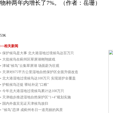
物种两年内增长了7%。（
作者：岳珊
）
53K
>>相关新闻
• 保护候鸟是大事 北大港湿地过境候鸟达百万只
• 大批候鸟在蓟州区翠屏湖翱翔嬉戏
• 津城“候鸟”云集翠屏湖 场面蔚为壮观
• 天津对875平方公里湿地自然保护区全面升级改造
• 北大港湿地过境候鸟达100万只 实现巡护全覆盖
• 护航候鸟迁徙 驿站补足“口粮”
• 今年北大港湿地过境候鸟累计达100万只
• 天津稳步推进湿地自然保护区“1+4”规划实施
• 国内外嘉宾见证天津候鸟放归
• “候鸟”恋津 成蓟州冬日一道亮丽的风景