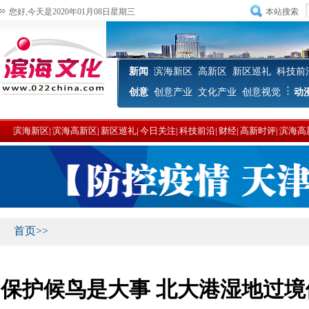
您好,今天是2020年01月08日星期三
本站搜索
新闻
滨海新区
高新区
新区巡礼
科技前
创意
创意产业
文化产业
创意视觉
动
滨海新区
|
滨海高新区
|
新区巡礼
|
今日关注
|
科技前沿
|
财经
|
高新时评
|
滨海高
首页
>>
保护候鸟是大事 北大港湿地过