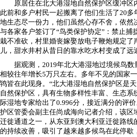
原居住在北大港湿地自然保护区缓冲区内
此前和多户村民一起搬离了他们生活了20多
地生态尽一份力，他们虽然心存不舍，依然
与各家各户签订了“鸟类保护协定”：禁止捕
栽不准砍，村里婚丧嫁娶放电子鞭炮规定了
儿，甜水井村从昔日的靠水吃水村变成了远
据观测，2019年北大港湿地过境候鸟数量
相较往年增长5万只左右。多年不见的国家
鸨皆在此现身。“北大港湿地自然保护区是
自然保护区，具有生物多样性丰富、生态系
际湿地专家给出了0.996分，接近满分的评
护区管委会副主任尚成海向记者介绍，该区
迁徙通道之一，从东亚到澳大利亚迁徙路线
的持续改善，吸引了越来越多候鸟在此停歇