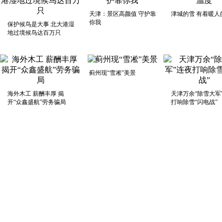
天津：景区高颜值 守护靠
津城的雪 有着暖人
你我
保护候鸟是大事 北大港湿
地过境候鸟达百万只
蓟州现“雪凇”美景
海外木工 薪酬丰厚 揭
天津万余“除雪大军
开“众鑫盛航”劳务骗局
打响除雪“闪电战”