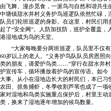
由飞舞、漫步觅食，一派鸟与自然和谐共生
中塘镇甜水井村义务护鸟巡逻队依然忙碌，
队员们轮班巡逻的身影。在这里，村民们用
起了“安全网”。人防加技防，巡护全覆盖，
港湿地成为鸟的天堂。
“大家每晚要分两班巡逻，队员里不仅有
60岁以上的老人。”义务护鸟队队员房恩照
类的朋友，请爱护鸟类……”穿行在甜水井
护宣传车，循环播放着护鸟的宣传语。如今
大事。从小在湿地边长大的村民们，本已习
农田、抓鱼捕虾，冬季收割芦苇也成了一项
家对湿地和鸟类实施重点保护后，村里主动
类，换来了湿地逐年增加的候鸟数量。