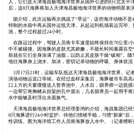
人，它们是天津海昌极地海洋世界从国外引进的8只北太平
后，这8只海豚将加入天津海昌极地海洋世界的动物明星表
据介绍，此次运输再次挑战了“旱运”，这些海洋动物不是
特制的水箱中再从国外运抵天津。从起运到机场装运完毕、
池，整个过程超过24小时。
在路运过程中，驾驶人员将卡车速度始终保持在70公里/
中不被碰撞。因海豚的皮肤尤其娇嫩，不能长时间暴露在空
前就在它们全身涂满了油脂，以防止其皮肤干燥“破相”。随
地往海豚身上浇水、加冰，密切记录动物的呼吸、身体状况
3月17日21时，运输车队抵达天津海昌极地海洋世界。记
演场动物运送口等候。在经过血样采集后，海豚被吊车高高
口上方的天窗缓慢送入暂养池中。入水后，驯养师一边抚摸
一边帮它将胸鳍从担架的孔中退出，几名驯养员一起用手将
水中能够及时浮出水面换气。
天津海昌极地海洋世界总经理姜鸿钧介绍，海昌集团已经
8只海豚进行24小时监护。待他们情绪平稳，习惯“新家”后
性训练。图为海洋馆工作人员将海豚放入水中。（记者檀昕