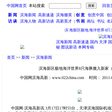
中国网首页
本站搜索
回首
新 闻
滨海新闻
高新速递
滨海缀英
|
创 意
创意中国
创
访 谈
滨海人物
高新访谈
高新英才
|
书 画
画坛
书坛
名
·
滨海新区极地海洋世界8只海
滨海新闻
高新速递
国内
天津
国
秘
图说新语
本网专稿
首页
>>
新闻
>>
滨海新闻
滨海新区极地海洋世界8只海豚搬入新家
中国网滨海高新：www.022china.com 时间： 2011-03-1
中国网·滨海高新讯 3月17日17时55分，天津滨海国际机