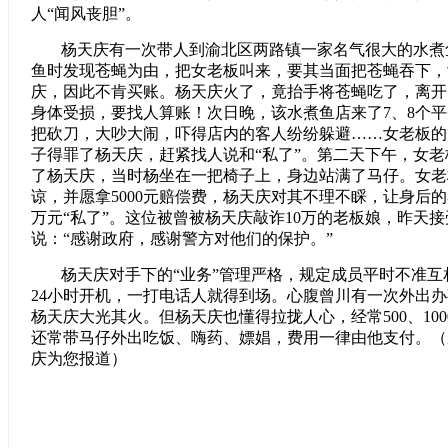
人“闻风丧胆”。
杨天庆有一次带人到渝北区两路镇一家名气很大的水煮
鱼时发现苍蝇为由，把女老板叫来，要其当面把苍蝇吞下，
庆，因此不肯买账。杨天庆火了，竟抬手将苍蝇吃了，离开
身体受损，要找人算账！次日晚，该水煮鱼店来了7、8个
把砍刀，大吵大闹，吓得店内的客人纷纷躲避……女老板的
子得罪了杨天庆，赶紧找人说和“私了”。第二天下午，女
了杨天庆，当时杨坐在一把椅子上，身边站满了马仔。女老
谅，并愿拿5000元赔偿费，杨天庆对其不理不睬，让身后的
万元“私了”。这位被曾被杨天庆敲诈10万的老板娘，昨天
说：“感谢政府，感谢警方对他们的保护。”
杨天庆对手下的“业务”管理严格，规定成员平时不准
24小时开机，一打电话人就得到场。心腹曾川有一次外出
杨天庆大光其火。但杨天庆也懂得拉拢人心，经常500、10
还常带马仔外出吃饭、嗨药、嫖娼，费用一律由他支付。（
庆为您报道）