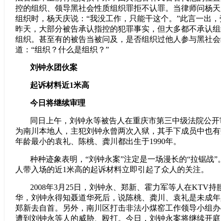
控的组织、领导黑社会性质组织罪拒不认罪。当律师问杨天
组织时，杨天庆说：“我没工作，只能干这个。”此言一出
昨天，大部分被告承认指控的犯罪事实，但大多都不承认组
组织。甚至有的被告当被问及，是否组织过他人参与黑社会
道：“组织？什么是组织？”
刘钟永团伙案
起诉材料近1米高
今日将继续审理
同日上午，刘钟永等被告人在重庆市第三中级法院公开
为南川本地人，主犯刘钟永曾两次入狱，其手下成员中也有
年龄最小的袁礼、陈桃、龚川都出生于1990年。
种种迹象表明，“刘钟永案”注定是一场漫长的“拉锯战
人带入场的近1米高的起诉材料立即引起了众人的关注。
2008年3月25日，刘钟永、郑新、霍力军等人在KTV
华，刘钟永得知聂道华死后，说陈桃、龚川、袁礼是未成年
郑新去自首。另外，南川区打击非法小煤窑工作领导小组办
遭到刘钟永等人的威胁、殴打。今日，刘钟永案将继续开庭