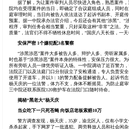
据了解，为让案件审判人员尽快进入角色，熟悉案件，
院均在受理案件的当日，即确定了合议庭组成人员，同时在
庭审理时间，当日向被告人依法送达了起诉书副本、开庭传
预案。据一中院承办法官介绍，今后还会有其他“涉黑”、“
程序，审判任务会相当繁重，只好采取这种“非常”之法。为
质量”，法官们不得不牺牲休息时间，“国庆八天长假，一天
安保严密 1个嫌犯配3名警察
“涉黑涉恶”案件大多被告人多、辩护人多、旁听家属
时也基于“涉黑涉恶”案件本身的特殊性，安保压力很大。
所有旁听人员一律凭旁听证入场。一中院调动了近百警力，
法院正门以及法庭门口分别设立了安检通道，专人负责安全
使用了开道车，并以3：1的警力配备提解被告人。起诉书
杨天庆的一位法警，体力不支，身体不断摇晃。为防止庭审
三中院还联系医院120救护车在法院门口随时待命。
揭秘“黑老大”杨天庆
当众吃下一只死苍蝇 向饭店老板索赔10万
警方调查发现，杨天庆，35岁，渝北区人，仅有小学
杀杀起家，手下网罗了一批逃犯、两劳释放人员和社会闲杂