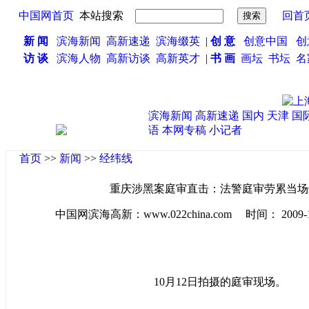
中国网首页
本站搜索
回首
新 闻
滨海新闻
高新速递
滨海缀英
|
创 意
创意中国
创
访 谈
滨海人物
高新访谈
高新英才
|
书 画
画坛
书坛
名
滨海新闻
高新速递
国内
天津
国
语
本网专稿
小记者
首页
>>
新闻
>>
经纬线
重庆涉黑案庭审直击：法警庭审劳累当场
中国网滨海高新：www.022china.com 时间： 2009-10-1
10月12日拍摄的庭审现场。