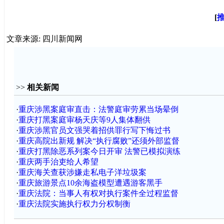
[
文章来源: 四川新闻网
>>
相关新闻
·
重庆涉黑案庭审直击：法警庭审劳累当场晕倒
·
重庆打黑案庭审杨天庆等9人集体翻供
·
重庆涉黑官员文强哭着招供罪行写下悔过书
·
重庆高院出新规 解决“执行腐败”还须外部监督
·
重庆打黑除恶系列案今日开审 法警已模拟演练
·
重庆两手治吏给人希望
·
重庆海关查获涉嫌走私电子洋垃圾案
·
重庆旅游景点10余海盗模型遭遇游客黑手
·
重庆法院：当事人有权对执行案件全过程监督
·
重庆法院实施执行权力分权制衡