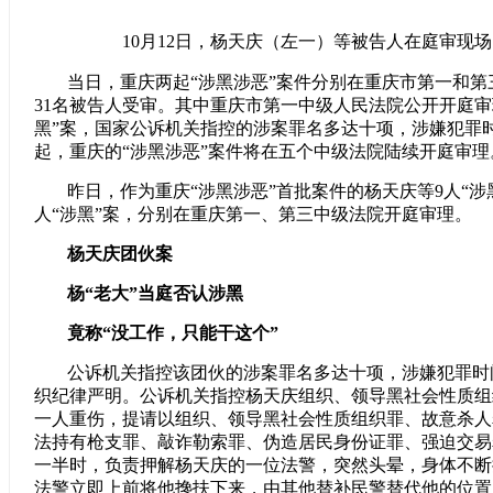
10月12日，杨天庆（左一）等被告人在庭审现
当日，重庆两起“涉黑涉恶”案件分别在重庆市第一和
31名被告人受审。其中重庆市第一中级人民法院公开开庭审
黑”案，国家公诉机关指控的涉案罪名多达十项，涉嫌犯罪
起，重庆的“涉黑涉恶”案件将在五个中级法院陆续开庭审理
昨日，作为重庆“涉黑涉恶”首批案件的杨天庆等9人“涉黑
人“涉黑”案，分别在重庆第一、第三中级法院开庭审理。
杨天庆团伙案
杨“老大”当庭否认涉黑
竟称“没工作，只能干这个”
公诉机关指控该团伙的涉案罪名多达十项，涉嫌犯罪时
织纪律严明。公诉机关指控杨天庆组织、领导黑社会性质组
一人重伤，提请以组织、领导黑社会性质组织罪、故意杀人
法持有枪支罪、敲诈勒索罪、伪造居民身份证罪、强迫交易
一半时，负责押解杨天庆的一位法警，突然头晕，身体不断
法警立即上前将他搀扶下来，由其他替补民警替代他的位置