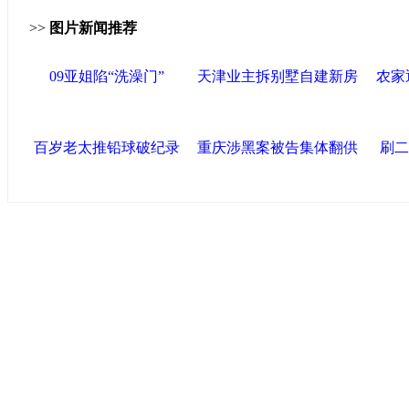
>>
图片新闻推荐
09亚姐陷“洗澡门”
天津业主拆别墅自建新房
农家
百岁老太推铅球破纪录
重庆涉黑案被告集体翻供
刷二
中国政府网
|
中国网
|
人民网
|
新华网
|
央视网
|
国际在线
|
中
中国共产党新闻
|
中国人权
|
学习时报
|
中国法院网
|
北青网
|
联盟滨海
天津滨海新区官方网站
|
泰达在线
|
滨海新闻网 |
天津开发区
塘沽政务网
|
大港区信息网
|
海泰投资担保
|
滨海新区参观考
友情链接
天津政务网
|
天津科技网
|
北方网
|
天津网
|
今晚报
|
新华网