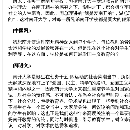
所以，在每一所南开学校，包括南开大学受过教育的南开
办学理念，在南开精神的感召之下、影响之下，都会树立牢
社会的人生宗旨。因此，周总理讲的“我是爱南开的”，温总
的”，这对南开大学，对每一所兄弟南开学校都是莫大的鞭
[中国网]:
我想南开使这种南开精神深入到每个学子、每位教师的骨
命运和学校的发展紧密连在一起。但是现在这个社会对学生
利等等，在这方面，学校是如何开展爱国主义教育的？
[薛进文]:
南开大学是诞生在创办于五·四运动的社会风潮当中，所以
天起就深深地打上了“爱国、民主、科学”的烙印。爱国主义
精神和内容之一，因此南开大学历来都注重培养学生对国家
诚，对社会的责任感。不可否认，在当今社会转型时期，在
下，社会分歧，包括教育界、学术界也出现了一些受到社会
不是生存在一个真空当中，大家所关注、所议论的问题和现
的学生有影响，这也正是我们这些年来高度关注的一个重要
扬南开教育的传统，同时与时俱进，引导教育学生，树立崇
识、对科学、对学术的热爱和追求。