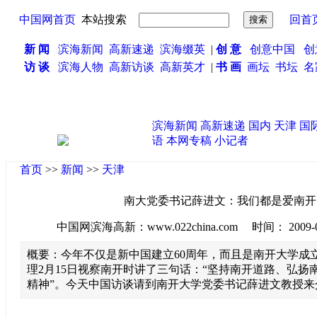
中国网首页
本站搜索
回首
新 闻
滨海新闻
高新速递
滨海缀英
|
创 意
创意中国
创
访 谈
滨海人物
高新访谈
高新英才
|
书 画
画坛
书坛
名
滨海新闻
高新速递
国内
天津
国
语
本网专稿
小记者
首页
>>
新闻
>>
天津
南大党委书记薛进文：我们都是爱南开
中国网滨海高新：www.022china.com 时间： 2009-06-2
概要：今年不仅是新中国建立60周年，而且是南开大学成立
理2月15日视察南开时讲了三句话：“坚持南开道路、弘扬
精神”。今天中国访谈请到南开大学党委书记薛进文教授来