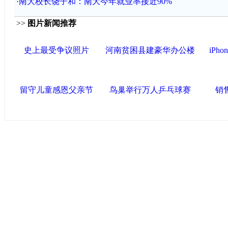
·
南大校长饶子和：南大今年就业率接近90%
>>
图片新闻推荐
史上最受争议照片
河南贫困县建豪华办公楼
iPh
留守儿童感恩父亲节
鸟巢举行万人乒乓球赛
销
中国政府网
|
中国网
|
人民网
|
新华网
|
央视网
|
国际在线
|
中
中国共产党新闻
|
中国人权
|
学习时报
|
中国法院网
|
北青网
|
联盟滨海
天津滨海新区官方网站
|
泰达在线
|
滨海新闻网 |
天津开发区
塘沽政务网
|
大港区信息网
|
滨海新区参观考察网
友情链接