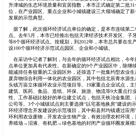
升津城的生态环境质量和宜居指数，本市正式确定第二批3
位，在产业园区、重点企业和小城镇建设三大领域确定了新
发展的示范典型。
据了解，此次循环经济试点单位的确定，是本市连续第二
点。去年5月，本市已经推出包括天津经济技术开发区、子
等8个循环经济试点。按规划，到2012年，本市总共要在生
设100个循环经济示范试点园区、企业和小城镇。
在采访中记者了解到，与去年的循环经济试点相比，今年
点单位更加具有代表性。在新确定的9个产业园区中，除继
能减排任务较重的工业园区外，还筛选了一批集约型农业生
废弃物综合利用一体化的农业园区，其中包括北辰青水源生
头镇万亩立体循环农业示范项目等。19家重点企业试点，
建筑、医药、食品、造纸、环保、旅游、物流等9大重点行
性、工作基础比较好的单位建立试点，包括天铁冶金集团、
公司等。3个小城镇试点则主要选择“以宅基地换房”建设的
环经济理念开发建设的示范项目，其中蓟县邦均镇通过应用
环利用农业废物，开发农业生物产业，有效治理农村环境，
养殖场→沼液、有机肥→绿色基地的封闭产业循环圈发展模