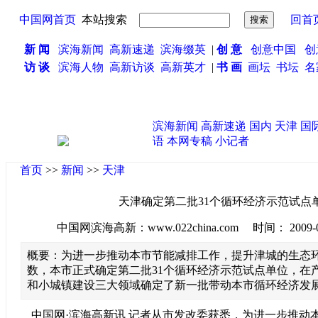
中国网首页
本站搜索
回首
新 闻
滨海新闻
高新速递
滨海缀英
|
创 意
创意中国
创
访 谈
滨海人物
高新访谈
高新英才
|
书 画
画坛
书坛
名
滨海新闻
高新速递
国内
天津
国
语
本网专稿
小记者
首页
>>
新闻
>>
天津
天津确定第二批31个循环经济示范试点
中国网滨海高新：www.022china.com 时间： 2009-06-2
概要：为进一步推动本市节能减排工作，提升津城的生态
数，本市正式确定第二批31个循环经济示范试点单位，在
和小城镇建设三大领域确定了新一批带动本市循环经济发
中国网·滨海高新讯 记者从市发改委获悉，为进一步推动