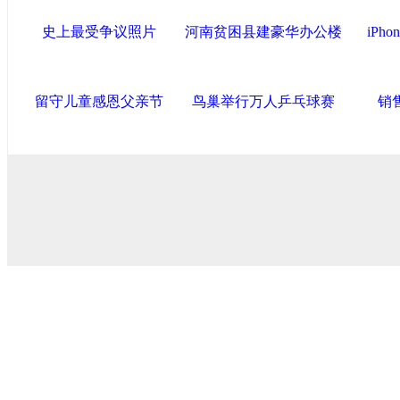
史上最受争议照片
河南贫困县建豪华办公楼
iPh
留守儿童感恩父亲节
鸟巢举行万人乒乓球赛
销
中国政府网
|
中国网
|
人民网
|
新华网
|
央视网
|
国际在线
|
中
中国共产党新闻
|
中国人权
|
学习时报
|
中国法院网
|
北青网
|
联盟滨海
天津滨海新区官方网站
|
泰达在线
|
滨海新闻网 |
天津开发区