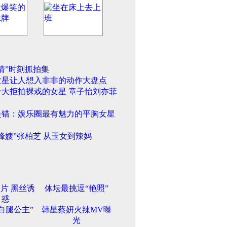
情”时刻抓拍集
女星让人想入非非的动作大盘点
十大拒拍裸戏的女星 章子怡刘亦菲
是错：娱乐圈最有魅力的平胸女星
锋嫂”张柏芝 从玉女到辣妈
片 黑丝诱
体坛最挑逗“艳照”
惑
白腿公主”
韩星蔡妍火辣MV曝
光