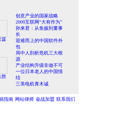
创意产业的国家战略
2009互联网“大有作为”
孙来君：从鱼贩到董事
长
彦霖
迎难而上的中国软件外
包
局中人剖析危机三大根
源
产业结构升级非做不可
一位日本老人的中国情
永胜
结
三美电机青木诚
稿指南
网站律师
奋战加盟
联系我们
湾网
|
中新网
|
中国广播网
|
光明网
|
和不良信息举报中心