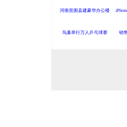
河南贫困县建豪华办公楼
iPh
鸟巢举行万人乒乓球赛
销
中国政府网
|
中国网
|
人民网
|
新华
中国共产党新闻
|
中国人权
|
学习时
联盟滨海