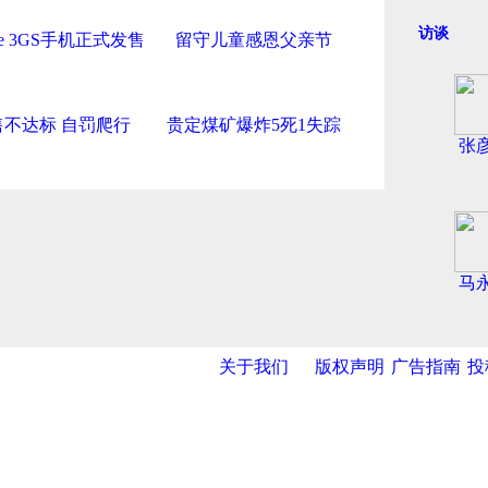
访谈
one 3GS手机正式发售
留守儿童感恩父亲节
售不达标 自罚爬行
贵定煤矿爆炸5死1失踪
张
马
关于我们
版权声明
广告指南
投
导航中国
网
|
央视网
|
国际在线
|
中国日报网
|
中国经济网
|
中青网
|
中国台
报
|
中国法院网
|
北青网
|
中国知识
|
中华新闻传媒网
|
金融界
|
违法