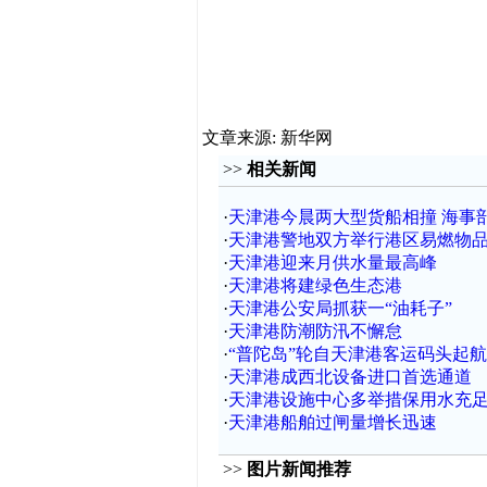
文章来源: 新华网
>>
相关新闻
·
天津港今晨两大型货船相撞 海事
·
天津港警地双方举行港区易燃物
·
天津港迎来月供水量最高峰
·
天津港将建绿色生态港
·
天津港公安局抓获一“油耗子”
·
天津港防潮防汛不懈怠
·
“普陀岛”轮自天津港客运码头起
·
天津港成西北设备进口首选通道
·
天津港设施中心多举措保用水充
·
天津港船舶过闸量增长迅速
>>
图片新闻推荐