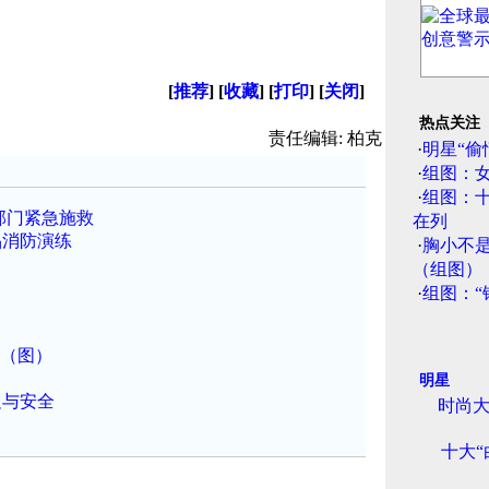
[
推荐
] [
收藏
] [
打印
] [
关闭
]
热点关注
责任编辑: 柏克
·
明星“偷
·
组图：
·
组图：
部门紧急施救
在列
品消防演练
·
胸小不
（组图）
·
组图：“
航（图）
明星
足与安全
时尚大
十大“