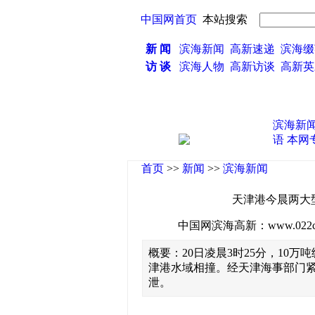
中国网首页
本站搜索
新 闻
滨海新闻
高新速递
滨海缀
访 谈
滨海人物
高新访谈
高新
滨海新
语
本网
首页
>>
新闻
>>
滨海新闻
天津港今晨两大
中国网滨海高新：www.022china
概要：20日凌晨3时25分，10万
津港水域相撞。经天津海事部门
泄。