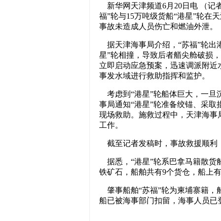
新华网天津频道6月20日电 （记者
福”轮与15万吨级货船“港星”轮
事故未造成人员伤亡和燃油外泄。
据天津海事局介绍，“苏福”轮出港
星”轮相撞，导致后者艏尖舱破损
立即启动应急预案，迅速调派附近
事发水域进行救助指挥和监护。
考虑到“港星”轮船体巨大，一旦
事局通知“港星”轮准备绞锚、采
现场救助。施救过程中，天津海事
工作。
截至记者发稿时，事故救援顺利
据悉，“港星”轮系巴拿马籍散货船，
铁矿石，船舶共有9个货仓，船上有
肇事船舶“苏福”轮为柬埔寨籍，船长
船已被海事部门扣留，海事人员已