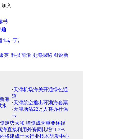
页
加入
读书
专题
成
·
宁夏2009年高考录取分数线公布
·
不要在白纸上随便写字 古
缀英
科技前沿
史海探秘
图说新
·
天津机场海关开通绿色通
道
·
天津航空推出环渤海套票
·
天津塘沽22万人将办社保
卡
资逆势大涨 增资成为重要途径
滨海直接利用外资同比增11.2%
内将建成十大行业技术研发中心