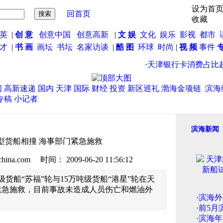
设为首
回首页
收藏
英
|
创 意
创意中国
创意高新
|
文 娱
文化
娱乐
影视
都市
英才
|
书 画
画坛
书坛
名家访谈
|
酷 图
环球
时尚
|
视 频
事件
·
天津银行卡消费占比超4
闻
高新速递
国内
天津
国际
财经
投资
新区巡礼
渤海金项链
滨海
专稿
小记者
滨海新闻
型货船相撞 海事部门紧急施救
.com 时间： 2009-06-20 11:56:12
吨级货船“苏福”轮与15万吨级货船“港星”轮在天
紧急施救，目前事故未造成人员伤亡和燃油外
·
滨海外
·
前5月
·
滨海年