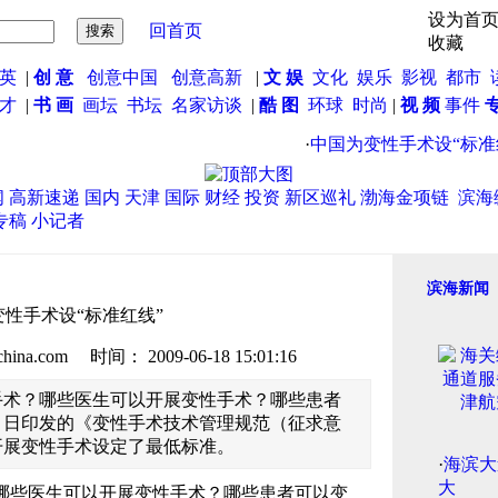
设为首
回首页
收藏
英
|
创 意
创意中国
创意高新
|
文 娱
文化
娱乐
影视
都市
英才
|
书 画
画坛
书坛
名家访谈
|
酷 图
环球
时尚
|
视 频
事件
·
中国为变性手术设“标准红
闻
高新速递
国内
天津
国际
财经
投资
新区巡礼
渤海金项链
滨海
专稿
小记者
滨海新闻
性手术设“标准红线”
.com 时间： 2009-06-18 15:01:16
手术？哪些医生可以开展变性手术？哪些患者
６日印发的《变性手术技术管理规范（征求意
开展变性手术设定了最低标准。
·
海滨大
大
哪些医生可以开展变性手术？哪些患者可以变