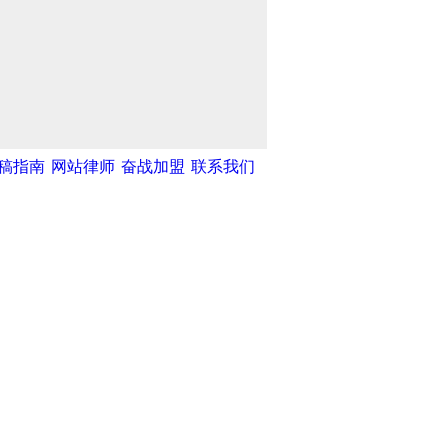
稿指南
网站律师
奋战加盟
联系我们
湾网
|
中新网
|
中国广播网
|
光明网
|
和不良信息举报中心
天津滨海人才网
|
海洋高新人才网
|
|
北方人才网
|
天津创意产业网
|
天
社
|
创意中国产业研究院
|
天津文化
59575