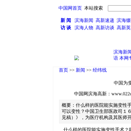
中国网首页
本站搜索
新 闻
滨海新闻
高新速递
滨海缀
访 谈
滨海人物
高新访谈
高新
滨海新
语
本网
首页
>>
新闻
>>
经纬线
中国为变
中国网滨海高新：www.022china
概要：什么样的医院能实施变性
可以变性？中国卫生部医政司１
见稿）》，为医疗机构及其医师
什么样的医院能实施变性手术？