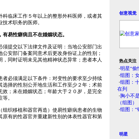
创意视觉
科临床工作５年以上的整形外科医师，或者其
业技术职务的医师。
，有易性癖病且不在婚姻状态。
须提交以下法律文件及证明：当地公安部门出
地公安部门备案同意术后更改身份证上的性别；
明，同时证明未见其他精神状态异常；患者本人
热点关注
·
明星“偷
·
组图：
者必须满足以下条件：对变性的要求至少持续
·
组图：
其选择的性别公开地生活和工作至少２年；术前
在列
无效；未在婚姻状态；年龄大于２０岁，是完全
·
胸小不
症等。
（组图）
·
组图：“
组织移植和器官再造）使易性癖病患者的生物
其原有的性器官并重建新性别的体表性器官和第
明星