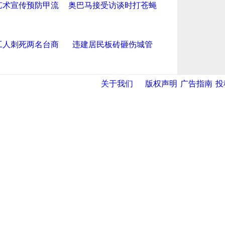
艺术宣传预防甲流
奥巴马接受访谈时打苍蝇
工人刺死两名台商
违建居民板砖砸伤城管
关于我们
版权声明
广告指南
投
导航中国
网
|
央视网
|
国际在线
|
中国日报网
|
中国经济网
|
中青网
|
中国台
报
|
中国法院网
|
北青网
|
中国知识
|
中华新闻传媒网
|
金融界
|
违法
|
滨海新闻网 |
天津开发区投资网
|
天津港保税区
|
开发区贸促网
|
新区参观考察网
天津网
|
今晚报
|
新华网天津频道
|
天视网
|
中国天津人事信息网
量技术监督信息网
|
世天网
|
天津文化信息网
|
天津人民美术出版
论坛
网·滨海高新 电子邮件: binhai@022china.com 电话: 022—238