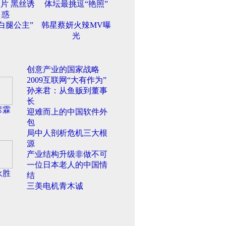
片 黑丝诱
体坛最挑逗“艳照”
惑
白腿公主”
韩星蔡妍火辣MV曝
光
创意产业的国家战略
2009互联网“大有作为”
孙来君：从鱼贩到董事
长
彦霖
迎难而上的中国软件外
包
局中人剖析危机三大根
源
产业结构升级非做不可
一位日本老人的中国情
永胜
结
三美电机青木诚