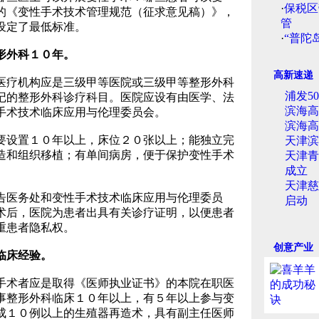
·
保税区
的《变性手术技术管理规范（征求意见稿）》，
管
设定了最低标准。
·
“普陀
形外科１０年。
高新速递
疗机构应是三级甲等医院或三级甲等整形外科
浦发5
记的整形外科诊疗科目。医院应设有由医学、法
滨海高
手术技术临床应用与伦理委员会。
滨海高
设置１０年以上，床位２０张以上；能独立完
天津滨
造和组织移植；有单间病房，便于保护变性手术
天津青
成立
天津慈
告医务处和变性手术技术临床应用与伦理委员
启动
术后，医院为患者出具有关诊疗证明，以便患者
重患者隐私权。
创意产业
临床经验。
术者应是取得《医师执业证书》的本院在职医
事整形外科临床１０年以上，有５年以上参与变
成１０例以上的生殖器再造术，具有副主任医师