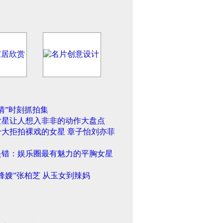
情”时刻抓拍集
女星让人想入非非的动作大盘点
十大拒拍裸戏的女星 章子怡刘亦菲
是错：娱乐圈最有魅力的平胸女星
锋嫂”张柏芝 从玉女到辣妈