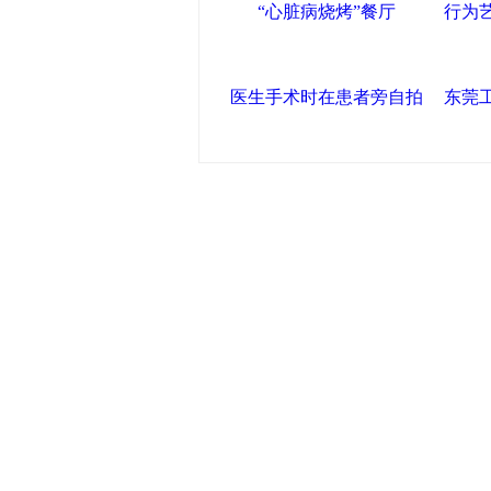
“心脏病烧烤”餐厅
行为
医生手术时在患者旁自拍
东莞
中国政府网
|
中国网
|
人民网
|
新华
中国共产党新闻
|
中国人权
|
学习时
联盟滨海
天津滨海新区官方网站
|
泰达在线
塘沽政务网
|
大港区信息网
|
滨海
友情链接
天津政务网
|
天津科技网
|
北方网
|
津警务网
|
天津法院网
|
天津市质
艺术网
|
天津统计信息网
|
新塘沽
版权所有 中国