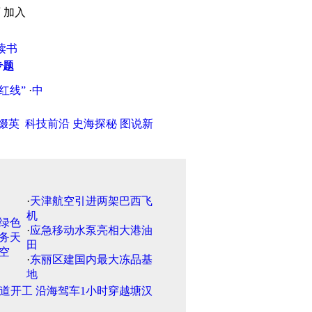
页
加入
读书
专题
线”
·
中石化否认将在南海敏感海域开采石油
·
冒充“专案组”查案 
缀英
科技前沿
史海探秘
图说新
·
天津航空引进两架巴西飞
机
·
应急移动水泵亮相大港油
田
·
东丽区建国内最大冻品基
地
道开工 沿海驾车1小时穿越塘汉