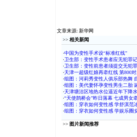
文章来源: 新华网
>>
相关新闻
·
中国为变性手术设“标准红线”
·
卫生部：变性手术患者应无犯罪记
·
卫生部：变性前患者须提交无犯
·
天津一超级红娘再牵红线 第800
·
组图：河莉秀变性人俱乐部热舞 
·
组图：美代妻怀孕变性男生二胎 
·
天津塘沽区地热水位逼近年下降水
·
“天使鹊桥会”昨日落幕 七成男女牵“
·
组图：穿衣如何变性感 学舒淇范
·
组图：穿衣如何变性感 学娱乐圈
>>
图片新闻推荐