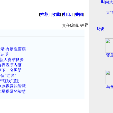
时尚大
十大“
[
推荐
] [
收藏
] [
打印
] [
关闭
]
责任编辑: 钟昇
访谈
录 有易性癖病
罪证明
张
对新人喜结良缘
自揭表演内幕
诞下一名男婴
位“红线”
红线”(图)
冰冰裸露的智慧
马
女星裸露的智慧