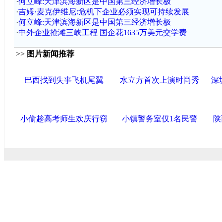
·
何立峰:天津滨海新区是中国第三经济增长极
·
吉姆·麦克伊维尼:危机下企业必须实现可持续发展
·
何立峰:天津滨海新区是中国第三经济增长极
·
中外企业抢滩三峡工程 国企花1635万美元交学费
>>
图片新闻推荐
巴西找到失事飞机尾翼
水立方首次上演时尚秀
深
小偷趁高考师生欢庆行窃
小镇警务室仅1名民警
陕
中国政府网
|
中国网
|
人民网
|
新华网
|
央视网
|
国际在线
|
中
中国共产党新闻
|
中国人权
|
学习时报
|
中国法院网
|
北青网
|
联盟滨海