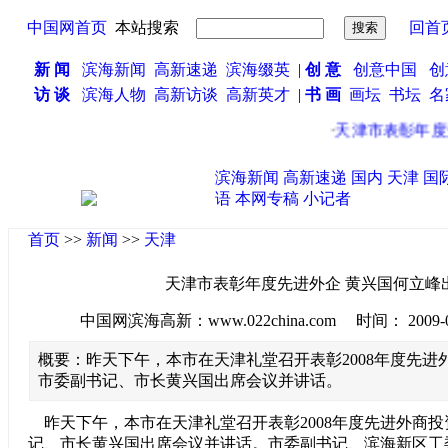
中国网首页
本站搜索
回首
新 闻
滨海新闻
高新速递
滨海缀英
|
创 意
创意中国
创
访 谈
滨海人物
高新访谈
高新英才
|
书 画
画坛
书坛
名
·
天津市表彰年度先
滨海新闻
高新速递
国内
天津
国
语
本网专稿
小记者
首页
>>
新闻
>>
天津
天津市表彰年度先进外企 黄兴国何立峰
中国网滨海高新：www.022china.com 时间： 2009-06-0
概要：昨天下午，本市在天津礼堂召开表彰2008年度先进
市委副书记、市长黄兴国出席会议并讲话。
昨天下午，本市在天津礼堂召开表彰2008年度先进外商
记、市长黄兴国出席会议并讲话。市委副书记、滨海新区工