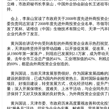
立峰，市政府秘书长李泉山，中国外企协会副会长王述祖等
持。
会上，李泉山宣读了市政府关于2008年度先进外商投资
委负责同志宣读了2008年度先进外商投资企业名单。市领
发了奖杯。诺维信（中国）生物技术有限公司、天津一汽丰
企业代表作了发言。
黄兴国在讲话中向受到表彰的外商投资企业表示热烈祝贺
来，天津始终坚持开放带动战略，以开放促发展、促改革、
从1980年第一家落户，到现在已发展到2.1万家，成为带动
量。去年全市工业总产值的41%、工业增加值的42%、利税
的69%，都是由外商投资企业创造的。
黄兴国说，当前天津发展形势很好。作为国家发展战略的
建设的新阶段，已成为国内外的投资热土。面对国际金融危
项目、好项目建设，转变发展方式，优化经济结构，提升产
量；深入开展保增长、渡难关、上水平活动，与企业同舟共
济保持了又好又快发展的良好势头，为外商投资企业提供了
黄兴国说，天津市委、市政府历来高度重视改善和优化投
好“服务月”活动，切实为企业办实事，解难题，营造更加良