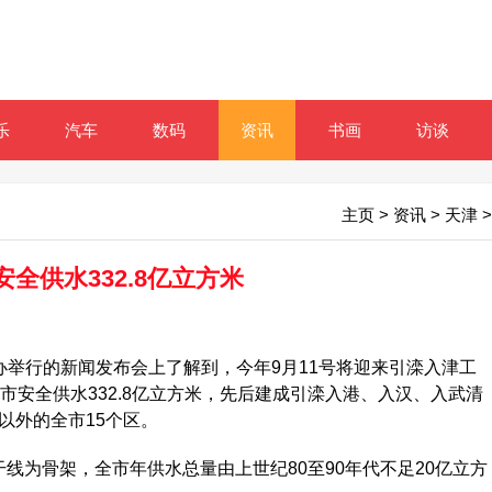
乐
汽车
数码
资讯
书画
访谈
主页
>
资讯
>
天津
>
全供水332.8亿立方米
举行的新闻发布会上了解到，今年9月11号将迎来引滦入津工
市安全供水332.8亿立方米，先后建成引滦入港、入汉、入武清
以外的全市15个区。
为骨架，全市年供水总量由上世纪80至90年代不足20亿立方