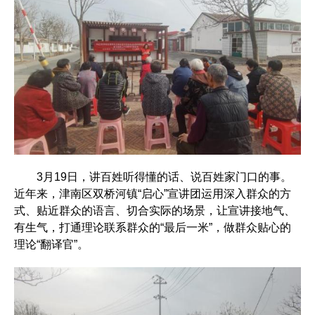
3月19日，讲百姓听得懂的话、说百姓家门口的事。
近年来，津南区双桥河镇“启心”宣讲团运用深入群众的方
式、贴近群众的语言、切合实际的场景，让宣讲接地气、
有生气，打通理论联系群众的“最后一米”，做群众贴心的
理论“翻译官”。