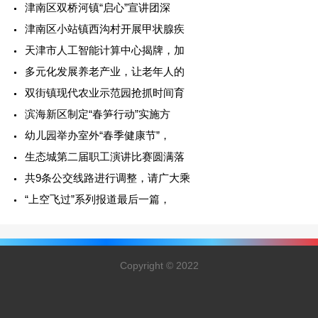
津南区双桥河镇“启心”宣讲团深
津南区小站镇西沟村开展甲状腺疾
天津市人工智能计算中心揭牌，加
多元化发展养老产业，让老年人的
双街镇现代农业示范园抢抓时间育
滨海新区制定“春笋行动”实施方
幼儿园举办室外“春季健康节”，
生态城第二届职工演讲比赛圆满落
共9条公交线路进行调整，请广大乘
“上空飞过”系列报道最后一篇，
Copyright © 2022