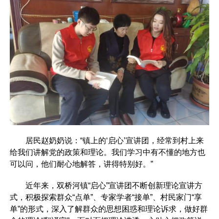
居民赵奶奶说：“镇上的‘启心’宣讲团，经常到村上来
给我们讲解党的政策和理论。我们学习中有不懂的地方也
可以问，他们耐心地解答，讲得特别好。”
近年来，双桥河镇“启心”宣讲团不断创新理论宣讲方
式，积极探索群众“点单”、专家学者“接单”、村民家门“享
单”的形式，深入了解群众的思想困惑和理论诉求，做好群