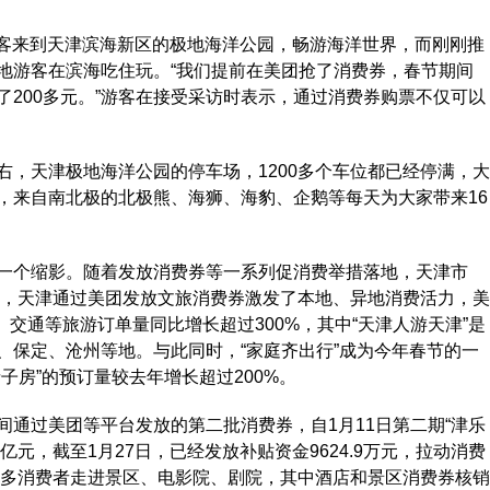
游客来到天津滨海新区的极地海洋公园，畅游海洋世界，而刚刚推
地游客在滨海吃住玩。“我们提前在美团抢了消费券，春节期间
200多元。”游客在接受采访时表示，通过消费券购票不仅可以
天津极地海洋公园的停车场，1200多个车位都已经停满，大
，来自南北极的北极熊、海狮、海豹、企鹅等每天为大家带来16
个缩影。随着发放消费券等一系列促消费举措落地，天津市
间，天津通过美团发放文旅消费券激发了本地、异地消费活力，美
、交通等旅游订单量同比增长超过300%，其中“天津人游天津”是
、保定、沧州等地。与此同时，“家庭齐出行”成为今年春节的一
子房”的预订量较去年增长超过200%。
过美团等平台发放的第二批消费券，自1月11日第二期“津乐
亿元，截至1月27日，已经发放补贴资金9624.9万元，拉动消费
券吸引众多消费者走进景区、电影院、剧院，其中酒店和景区消费券核销