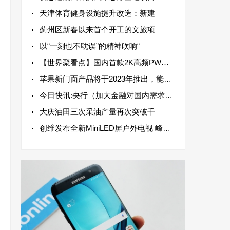
天津体育健身设施提升改造：新建
蓟州区新春以来首个开工的文旅项
以“一刻也不耽误”的精神吹响“
【世界聚看点】国内首款2K高频PWM柔性屏在武汉量产下线
苹果新门面产品将于2023年推出，能击败Meta Oculus2和索尼Oculus2以及索尼PlayStation VR
今日快讯:央行（加大金融对国内需求和供给体系支持力度）
大庆油田三次采油产量再次突破千
创维发布全新MiniLED屏户外电视 峰值亮度可达3000尼特