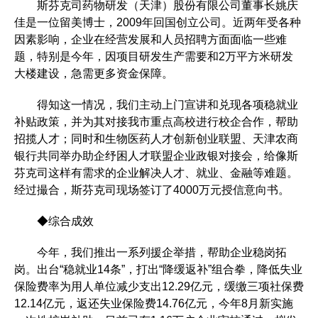
斯芬克司药物研发（天津）股份有限公司董事长姚庆
佳是一位留美博士，2009年回国创立公司。近两年受各种
因素影响，企业在经营发展和人员招聘方面面临一些难
题，特别是今年，因项目研发生产需要和2万平方米研发
大楼建设，急需更多资金保障。
得知这一情况，我们主动上门宣讲和兑现各项稳就业
补贴政策，并为其对接我市重点高校进行校企合作，帮助
招揽人才；同时和生物医药人才创新创业联盟、天津农商
银行共同举办助企纾困人才联盟企业政银对接会，给像斯
芬克司这样有需求的企业解决人才、就业、金融等难题。
经过撮合，斯芬克司现场签订了4000万元授信意向书。
◆综合成效
今年，我们推出一系列援企举措，帮助企业稳岗拓
岗。出台“稳就业14条”，打出“降缓返补”组合拳，降低失业
保险费率为用人单位减少支出12.29亿元，缓缴三项社保费
12.14亿元，返还失业保险费14.76亿元，今年8月新实施