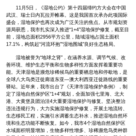
11月5日，《湿地公约》第十四届缔约方大会在中国
武汉、瑞士日内瓦拉开帷幕。这是我国首次承办此项国际
盛会，湿地保护也再次成为广泛关注的焦点。从市规划资
源局获悉，我市扎实深入推进“1+4”湿地保护修复，截至目
前，湿地总面积2956平方公里，陆域湿地占国土面积
17.1%，构筑起“河流环抱”“湿地围城”良好生态格局。
湿地被誉为“地球之肾”，在涵养水源、调节气候、改
善环境、维护生态平衡和生物多样性方面发挥着重要功
能。天津湿地是濒危珍稀候鸟的重要栖息地和停歇地，是
全球八大鸟类迁徙廊道东亚—澳大利西亚迁徙路线的重要
驿站。近年来，我市出台了《天津市湿地保护条例》，制
定了湿地自然保护区“1+4”规划，全面加强七里海、北大
港、大黄堡及团泊洼4大重要湿地保护与修复。坚决整治
违法违规行为，大力实施湿地保护修复，开展土地流转、
生态移民工程，实施引水调蓄生态补水，推进湿地自然环
境和生态功能不断恢复。如今，我市4个湿地自然保护区
水域面积明显增加，生物多样性增多、珍稀濒危鸟类种群