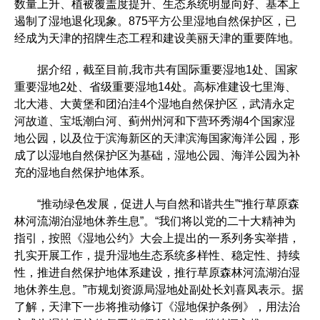
数量上升、植被覆盖度提升、生态系统明显向好、基本上
遏制了湿地退化现象。875平方公里湿地自然保护区，已
经成为天津的招牌生态工程和建设美丽天津的重要阵地。
据介绍，截至目前,我市共有国际重要湿地1处、国家
重要湿地2处、省级重要湿地14处。高标准建设七里海、
北大港、大黄堡和团泊洼4个湿地自然保护区，武清永定
河故道、宝坻潮白河、蓟州州河和下营环秀湖4个国家湿
地公园，以及位于滨海新区的天津滨海国家海洋公园，形
成了以湿地自然保护区为基础，湿地公园、海洋公园为补
充的湿地自然保护地体系。
“推动绿色发展，促进人与自然和谐共生”“推行草原森
林河流湖泊湿地休养生息”。“我们将以党的二十大精神为
指引，按照《湿地公约》大会上提出的一系列务实举措，
扎实开展工作，提升湿地生态系统多样性、稳定性、持续
性，推进自然保护地体系建设，推行草原森林河流湖泊湿
地休养生息。”市规划资源局湿地处副处长刘喜凤表示。据
了解，天津下一步将推动修订《湿地保护条例》，用法治