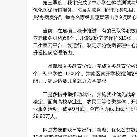
第三季度，我市完成了中小学生体质测试与视
优化医保报销服务、拓展互联网+护理服务项目
热“冬病夏治”、举办名家经典惠民演出季9项民
当前，在建项目稳步推进，有的已取得积极成
养老服务机构)56个，开设家庭养老床位510张
卫生室云平台上线运行。制定示范慢病管理中心
升慢性病管理能力。
二是新增义务教育学位。完成义务教育学校建设3
个、初中学位11300个。津南区南开学校雅润
能力，满足适龄儿童就近入学需求。
三是多措并举推动就业。实施就业优先战略，
稳定。面向高校毕业生、农民工等各类群体，开展了
业服务活动。截至9月底，全市举办线上线下招聘会
29.90万人。
四是方便群众日常出行。新增、优化公交线路3