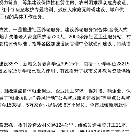
力筛查、筹集建设保障性租赁住房、农村困难群众危房改造、
、红十字应急救护专题培训、残疾人家庭无障碍建设、城市供
心工程的具体工作任务。
效。一是推进社区养老服务。建设养老服务综合体(含嵌入式
，培训失能老人家庭照护者720人。2000余家社区卫生服务站、村
复核评价标准，指导各区加强慢病管理中心软硬件建设，持续提
5个，新增义务教育学位39515个。包括：小学学位28215
路校区等25所学校已投入使用，有效提升了我市义务教育资源供给
围绕重点群体就业创业、企业用工需求，促对接、稳企业、保
“就业援助月”“春风行动”“公共就业服务进校园”等重点公共就
1508场，5万家企业提供98.6万个岗位。全市城镇新增就业
5条。提升改造农村公路124公里，维修改造桥梁开工11座。