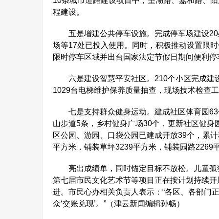
10条城市道路建设项目中，望湖路、嘉和路、
程建设。
五是增建公共停车设施。完成停车场建设20处
场等17处已投入使用。同时，积极推动设置限时
限时停车区域并出台国家法定节假日期间便利停
六是建设智慧平安社区。210个小区完成建设
1029台电梯维护保养质量抽查，现场技术检查
七是支持群众健身运动。建成社区体育园63个
山步道5条，乡村健身广场30个，更新社区健身
区公园、游园、口袋公园已建成开放39个，累计种
平方米，铺装草坪3239平方米，铺装园路2269
亮出成绩单，同时锚定目标不放松。儿童孤独
第七届市民文化艺术节等项目正在按计划持续开
进。市民心办相关负责人表示：“各区、各部门
众‘交账兑现’。”（津云新闻编辑孙畅）