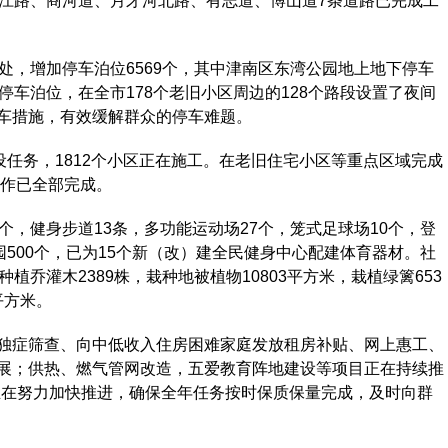
阳江路、商河道、月牙河北路、有志道、博山道7条道路已完成工
，增加停车泊位6569个，其中津南区东湾公园地上地下停车
停车泊位，在全市178个老旧小区周边的128个路段设置了夜间
车措施，有效缓解群众的停车难题。
任务，1812个小区正在施工。在老旧住宅小区等重点区域完成
工作已全部完成。
，健身步道13条，多功能运动场27个，笼式足球场10个，登
园500个，已为15个新（改）建全民健身中心配建体育器材。社
植乔灌木2389株，栽种地被植物10803平方米，栽植绿篱653
平方米。
症筛查、向中低收入住房困难家庭发放租房补贴、网上惠工、
展；供热、燃气管网改造，五爱教育阵地建设等项目正在持续推
正在努力加快推进，确保全年任务按时保质保量完成，及时向群