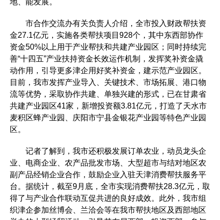
地、能发展。
市合作交流办有关负责人介绍，全市投入财政帮扶资
金27.1亿元，实施各类帮扶项目928个，其中东西部协作
资金50%以上用于产业帮扶和共建产业园区；同时持续完
善“十四五”产业扶持资金长效运作机制，发挥奖补资金撬
动作用，引导更多津企用好奖补资金，建示范产业园区。
目前，我市发挥产业导入、关键技术、市场拓展、港口物
流等优势，采取协作共建、单独兴建的形式，已在甘肃省
共建产业园区41家，新增投资额3.81亿元，打造了天水市
麦积区蜂产业园、庆阳市宁县金银花产业园等特色产业园
区。
记者了解到，我市还积极发展订单农业，动员龙头企
业、电商企业、农产品批发市场、大型超市与结对地区农
副产品经销企业合作，鼓励企业入驻天津消费帮扶服务平
台。据统计，截至9月底，全市实现消费帮扶28.3亿元，取
得了与产业合作联动互促共进的良好成效。此外，我市组
织津企参加丝博会、兰洽会等在我市帮扶地区及西部地区