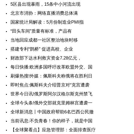
5区县出现暴雨，15条中小河流出现
北京市消协：网络直播消费总体满
国家统计局解读：5月份制造业PMI指
“田头车间”质量有标准，产品有
当地回应成都一社区整治地块时移
搭建专利“鹊桥” 促进高校、企业
财政部下达水利救灾资金7.28亿元，
每日快播:欧洲多国呼吁改革欧盟外交、国
刷爆热搜!外媒：佩斯科夫称俄将在胜利日
即时焦点:佩斯科夫介绍普京对“克宫遭袭
世界今日讯!俄罗斯阿尔汉格尔斯克州禁飞
全球今头条!俄外交部就克里姆林宫遭袭一
全球新消息丨中国政府帮助6名巴西公民撤
当前讯息:不负青春！你的样子，就是中国
【全球聚看点】应急管理部：全面排查医疗