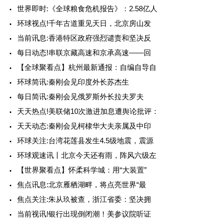
世界即时:《全球粮食危机报告》：2.58亿人
环球视点!千年古道重见天日，北京房山发
当前讯息:香港特区政府强烈谴责和坚决反
每日动态!串联京藏高速和京承高速——回
【全球聚看点】杭州最新通报：自编自导自
环球简讯:秦刚会见印度外长苏杰生
每日简讯:秦刚会见俄罗斯外长拉夫罗夫
天天热点!美联储10次激进加息遭舆论批评：
天天动态:秦刚会见柯棣华大夫亲属及中印
环球关注:台湾花莲县发生4.5级地震，震源
环球观速讯丨北京今天还有雨，阵风六级左
【世界聚看点】怀柔科学城：用“大装置”
焦点讯息:北京雁栖湖畔，将点亮世界“最
焦点关注:朱从玖被查，浙江省委：坚决拥
当前视讯!银行出现倒闭潮！美参议院听证