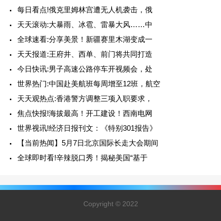
每日看点!俄克里姆林宫遭无人机袭击，俄
天天滚动:大暴雨、冰雹、雷暴大风……中
全球速看:分享美景！新疆赛里木湖变成一
天天报道:王府井、西单、前门将共同打造
今日快讯:男子高速公路停车开视频会，处
世界热门:中国赴美航班每周增至12班，航空
天天观热点:香港警方调整三项入职要求，
焦点快报!海拔最高！开工建设！西南电网
世界视讯!经济日报刊文：《特别301报告》
【当前热闻】5月7日北京国际长走大会期间
全球即时看!辛辣脱口秀！揭秘美国“基于
Copyright © 2022