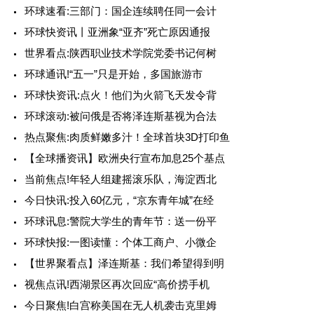
环球速看:三部门：国企连续聘任同一会计
环球快资讯丨亚洲象“亚齐”死亡原因通报
世界看点:陕西职业技术学院党委书记何树
环球通讯!“五一”只是开始，多国旅游市
环球快资讯:点火！他们为火箭飞天发令背
环球滚动:被问俄是否将泽连斯基视为合法
热点聚焦:肉质鲜嫩多汁！全球首块3D打印鱼
【全球播资讯】欧洲央行宣布加息25个基点
当前焦点!年轻人组建摇滚乐队，海淀西北
今日快讯:投入60亿元，“京东青年城”在经
环球讯息:警院大学生的青年节：送一份平
环球快报:一图读懂：个体工商户、小微企
【世界聚看点】泽连斯基：我们希望得到明
视焦点讯!西湖景区再次回应“高价捞手机
今日聚焦!白宫称美国在无人机袭击克里姆