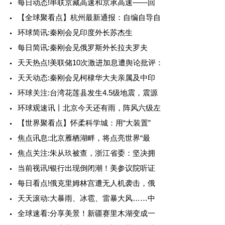
每日动态!串联京藏高速和京承高速——回
【全球聚看点】杭州最新通报：自编自导自
环球简讯:秦刚会见印度外长苏杰生
每日简讯:秦刚会见俄罗斯外长拉夫罗夫
天天热点!美联储10次激进加息遭舆论批评：
天天动态:秦刚会见柯棣华大夫亲属及中印
环球关注:台湾花莲县发生4.5级地震，震源
环球观速讯丨北京今天还有雨，阵风六级左
【世界聚看点】怀柔科学城：用“大装置”
焦点讯息:北京雁栖湖畔，将点亮世界“最
焦点关注:朱从玖被查，浙江省委：坚决拥
当前视讯!银行出现倒闭潮！美参议院听证
每日看点!俄克里姆林宫遭无人机袭击，俄
天天滚动:大暴雨、冰雹、雷暴大风……中
全球速看:分享美景！新疆赛里木湖变成一