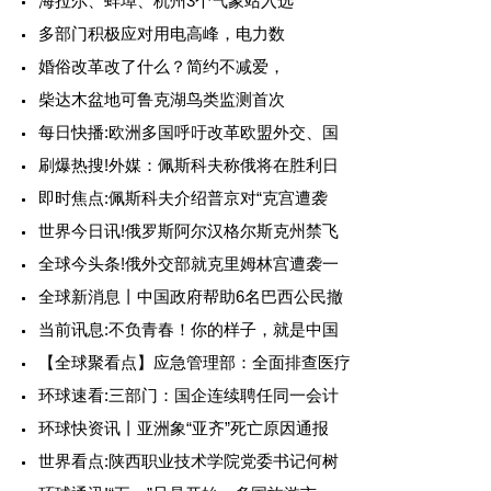
海拉尔、蚌埠、杭州3个气象站入选
多部门积极应对用电高峰，电力数
婚俗改革改了什么？简约不减爱，
柴达木盆地可鲁克湖鸟类监测首次
每日快播:欧洲多国呼吁改革欧盟外交、国
刷爆热搜!外媒：佩斯科夫称俄将在胜利日
即时焦点:佩斯科夫介绍普京对“克宫遭袭
世界今日讯!俄罗斯阿尔汉格尔斯克州禁飞
全球今头条!俄外交部就克里姆林宫遭袭一
全球新消息丨中国政府帮助6名巴西公民撤
当前讯息:不负青春！你的样子，就是中国
【全球聚看点】应急管理部：全面排查医疗
环球速看:三部门：国企连续聘任同一会计
环球快资讯丨亚洲象“亚齐”死亡原因通报
世界看点:陕西职业技术学院党委书记何树