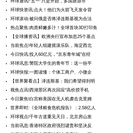
环球通讯!“五一”只是开始，多国旅游市
环球快资讯:点火！他们为火箭飞天发令背
环球滚动:被问俄是否将泽连斯基视为合法
热点聚焦:肉质鲜嫩多汁！全球首块3D打印鱼
【全球播资讯】欧洲央行宣布加息25个基点
当前焦点!年轻人组建摇滚乐队，海淀西北
今日快讯:投入60亿元，“京东青年城”在经
环球讯息:警院大学生的青年节：送一份平
环球快报:一图读懂：个体工商户、小微企
【世界聚看点】泽连斯基：我们希望得到明
视焦点讯!西湖景区再次回应“高价捞手机
今日聚焦!白宫称美国在无人机袭击克里姆
世界即时:《全球粮食危机报告》：2.58亿人
环球视点!千年古道重见天日，北京房山发
当前讯息:香港特区政府强烈谴责和坚决反