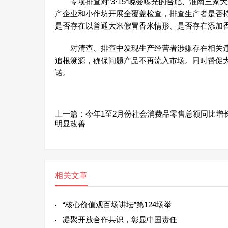
专项排查对“3·15”晚会曝光的合肥、淮南三家
产企业和小作坊开展全覆盖检查，排查生产者是否
是否存在以普通大米假冒香米情形、是否存在添加
对清查、排查中发现生产经营者涉嫌存在相关违
追根溯源，确保问题产品不再流入市场。同时督促
诺。
上一篇：
今年1至2月份社会消费品零售总额同比增长
明显改善
相关文章
“核心价值观百场讲坛”第124场举
凝聚开放合作共识，彰显中国责任