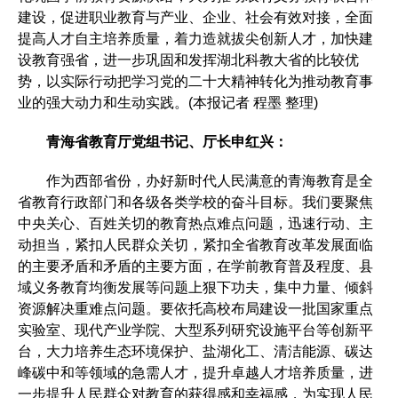
建设，促进职业教育与产业、企业、社会有效对接，全面
提高人才自主培养质量，着力造就拔尖创新人才，加快建
设教育强省，进一步巩固和发挥湖北科教大省的比较优
势，以实际行动把学习党的二十大精神转化为推动教育事
业的强大动力和生动实践。(本报记者 程墨 整理)
青海省教育厅党组书记、厅长申红兴：
作为西部省份，办好新时代人民满意的青海教育是全
省教育行政部门和各级各类学校的奋斗目标。我们要聚焦
中央关心、百姓关切的教育热点难点问题，迅速行动、主
动担当，紧扣人民群众关切，紧扣全省教育改革发展面临
的主要矛盾和矛盾的主要方面，在学前教育普及程度、县
域义务教育均衡发展等问题上狠下功夫，集中力量、倾斜
资源解决重难点问题。要依托高校布局建设一批国家重点
实验室、现代产业学院、大型系列研究设施平台等创新平
台，大力培养生态环境保护、盐湖化工、清洁能源、碳达
峰碳中和等领域的急需人才，提升卓越人才培养质量，进
一步提升人民群众对教育的获得感和幸福感，为实现人民