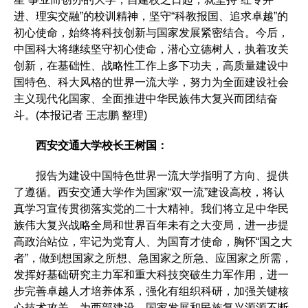
进、理实交融”的校训精神，坚守“科教报国、追求卓越”的
初心使命，始终将科技创新与国家发展紧密结合。今后，
中国科大将继续坚守初心使命，潜心立德树人，执着攻关
创新，在基础性、战略性工作上多下功夫，高质量建设中
国特色、科大风格的世界一流大学，努力为全面建设社会
主义现代化国家、全面推进中华民族伟大复兴而团结奋
斗。(本报记者 王志鹏 整理)
西安交通大学校长王树国：
报告为建设中国特色世界一流大学指明了方向、提供
了遵循。西安交通大学作为国家“双一流”建设高校，将认
真学习宣传贯彻落实党的二十大精神。我们将立足中华民
族伟大复兴战略全局和世界百年未有之大变局，进一步提
高政治站位，牢记为党育人、为国育才使命，胸怀“国之大
者”，做到想国家之所想、急国家之所急、应国家之所需，
发挥好基础研究主力军和重大科技突破生力军作用，进一
步完善卓越人才培养体系，强化有组织科研，加强关键核
心技术攻关，为西部建设、国家发展和民族复兴源源不断