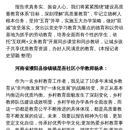
报告求真务实、振奋人心。我们将紧紧围绕“建设高质
量教育体系”目标，深刻理解“高质量教育”，牢记立德树人
根本任务，坚持“五育”并举，实施五大办学策略，做好“双
减”攻坚落实，突出以党史学习教育为重点的德育和以劳动
基地为抓手的劳动教育，培养全面而有个性的学生，依
托“互联网+义务教育”开展同步课堂和同步教研，让城乡孩
子共享优质教育资源，办好人民满意的教育。(本报记者
史望颖 整理)
河南省濮阳县徐镇镇昆吾社区小学教师杨承：
作为一名乡村教育工作者，我见证了10多年来城乡教
育从“非均衡发展”到“一体化发展”的战略转变，并正从基本
均衡迈向优质均衡。乡村教育面貌发生了深刻变化，乡村
教师队伍建设成效明显，乡村学校办学条件全面改善，而
这一切都是教育公平不断推进的具体体现，都是高质量教
育不断发展的佐证。未来，我要以报告精神为引领，更加
坚定文化自信，传承好优秀中华文化;更加热爱乡村教育事
业，热爱乡村学校，热爱乡村学生，踏踏实实工作;更加自