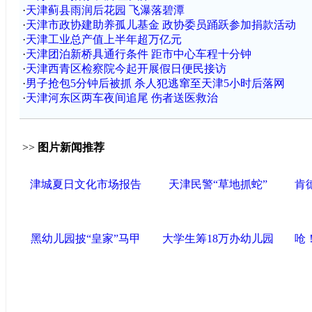
·
天津蓟县雨润后花园 飞瀑落碧潭
·
天津市政协建助养孤儿基金 政协委员踊跃参加捐款活动
·
天津工业总产值上半年超万亿元
·
天津团泊新桥具通行条件 距市中心车程十分钟
·
天津西青区检察院今起开展假日便民接访
·
男子抢包5分钟后被抓 杀人犯逃窜至天津5小时后落网
·
天津河东区两车夜间追尾 伤者送医救治
>>
图片新闻推荐
津城夏日文化市场报告
天津民警“草地抓蛇”
肯
黑幼儿园披“皇家”马甲
大学生筹18万办幼儿园
呛