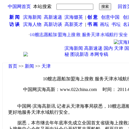
中国网首页
本站搜索
回首
新 闻
滨海新闻
高新速递
滨海缀英
|
创 意
创意中国
创
访 谈
滨海人物
高新访谈
高新英才
|
书 画
画坛
书坛
名
·
10艘志愿船加盟海上搜救 服务天津水域航行安全
·
滨海新闻
高新速递
国内
天津
国
秘
图说新语
本网专稿
首页
>>
新闻
>>
天津
10艘志愿船加盟海上搜救 服务天津水域航
中国网滨海高新：www.022china.com 时间： 2011-07-3
中国网·滨海高新讯 记者从天津海事局获悉，10艘志愿
更好地服务天津水域航行安全。
据悉，本市继去年年底率先成立全国首支省级海上搜救
上搜救中心今年又面向社会公开招募志愿船舶。截至目前，