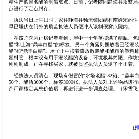
精生产假冒名醋的制假窝点。日前，记者随同静海县质监局
点进行了定点封存。
执法当日上午11时，家住静海县独流镇团结村南姓宋的住
早已埋伏在门外的质监执法人员便冲入该制假窝点院内。
在该户院内正房记者看到，屋中一个角落摆满了醋瓶、包
醋”和上海“鼎丰白醋”的标签。另一个角落则摆放着已经灌装
醋”和“鼎丰白醋”。屋子正中摆着盛放散装醋和醋精的塑料
塑料管，根本没有用于灌装醋的设备，环境极其简陋。作坊
刚刚制成，正在寻找买家，就被质监执法人员逮了个正着。
经执法人员清点，现场有假冒的“水塔老醋”82箱、“鼎丰白
50个、醋瓶3000个、标签3000张。执法人员对上述物品
产厂家核定其总价值后，再进行进一步调查处理。（宋雪飞
[