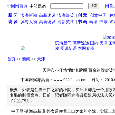
中国网首页
本站搜索
回首
新 闻
滨海新闻
高新速递
滨海缀英
|
创 意
创意中国
创
访 谈
滨海人物
高新访谈
高新英才
|
书 画
画坛
书坛
名
滨海新闻
高新速递
国内
天津
国
秘
图说新语
本网专稿
首页
>>
新闻
>>
天津
天津市小作坊“酿”名牌醋 百余箱假货被
中国网滨海高新：www.022china.com 时间： 2010-04-0
概要：外表是住着三口之家的小院，实际上却是一个用散
名醋的制假窝点。日前，记者随同静海县质监局执法人员
了定点封存。
中国网·滨海高新讯 外表是住着三口之家的小院，实际上