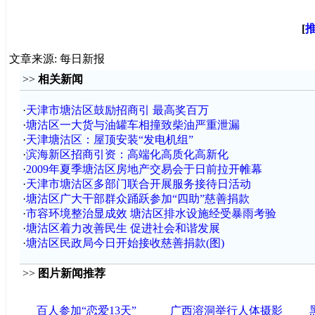
[
文章来源: 每日新报
>>
相关新闻
·
天津市塘沽区鼓励招商引 最高奖百万
·
塘沽区一大货与油罐车相撞致柴油严重泄漏
·
天津塘沽区：屋顶安装“发电机组”
·
滨海新区招商引资：高端化高质化高新化
·
2009年夏季塘沽区房地产交易会于日前拉开帷幕
·
天津市塘沽区多部门联合开展服务接待日活动
·
塘沽区广大干部群众踊跃参加“四助”慈善捐款
·
市容环境整治显成效 塘沽区排水设施经受暴雨考验
·
塘沽区着力改善民生 促进社会和谐发展
·
塘沽区民政局今日开始接收慈善捐款(图)
>>
图片新闻推荐
百人参加“恋爱13天”
广西溶洞举行人体摄影