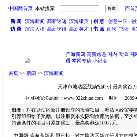
中国网首页
本站搜索
回首
新 闻
滨海新闻
高新速递
滨海缀英
|
创 意
创意中国
创
访 谈
滨海人物
高新访谈
高新英才
|
书 画
画坛
书坛
名
滨海新闻
高新速递
国内
天津
国
语
本网专稿
小记者
首页
>>
新闻
>>
滨海新闻
天津市塘沽区鼓励招商引 最高奖百
中国网滨海高新：www.022china.com 时间： 2009-06-1
概要：对在塘沽区新注册设立的投资项目，塘沽区经贸委
引荐组织给予奖励。以注册资本实际到位额为依据，至少给
符合条件的项目可累加奖励，最高奖额达100万元。
中国网·滨海高新讯 即日起，对在塘沽区新注册设立的投