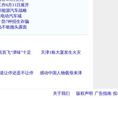
工作6月11日展开
新能源汽车战略
流电动汽车城
 防7种招生诈骗
熟不敢抛头露面
航首飞“津味”十足
天津1栋大厦发生火灾
道让停还是不让停
感动中国人物载母来津
关于我们
版权声明
广告指南
投
导航中国
网
|
央视网
|
国际在线
|
中国日报网
|
中国经济网
|
中青网
|
中国台
报
|
中国法院网
|
北青网
|
中国知识
|
中华新闻传媒网
|
金融界
|
违法