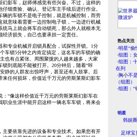
幻影车，赵师傅感觉有些兴奋。不过，这样的
他仔细查验、确认、登记车主手续后进行作业。
车辆的车锁不是电子控制，就是机械控制，而劳
这就意味着需要一边控制电子锁，一边进行机械
系统马上就会将车自动锁死，那么外人就根本无
额经济损失，自己也要承担一定责任。
热点关注
和专业机械开启锁具配合，试探性开锁。1分
·
明星“偷
开个车锁5分钟之内肯定搞定，这名车的车锁的确
·
组图：
车主也有点紧张。周围聚拢的人越来越多，大家
·
组图：
锁到底能不能被打开。20分钟后，随着“咔
在列
本安静的人群发出惊呼声，甚至还有人鼓掌。后
·
胸小不
带来任何损坏，价值近千万元的劳斯莱斯幻影车
（组图）
·
组图：“
：“像这样价值近千万元的劳斯莱斯幻影车在
我职业生涯中能开启这样一辆名车车锁，将来会
明星
韩娱圈
主要依靠先进的设备和专业技术。如果您有开
足球宝