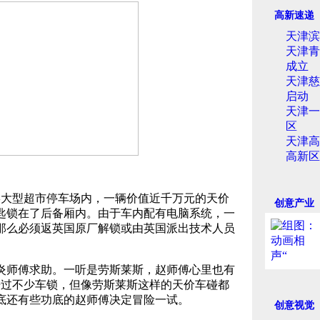
高新速递
天津滨
天津青
成立
天津慈
启动
天津一
区
天津高
高新区
大型超市停车场内，一辆价值近千万元的天价
创意产业
匙锁在了后备厢内。由于车内配有电脑系统，一
那么必须返英国原厂解锁或由英国派出技术人员
师傅求助。一听是劳斯莱斯，赵师傅心里也有
开过不少车锁，但像劳斯莱斯这样的天价车碰都
底还有些功底的赵师傅决定冒险一试。
创意视觉