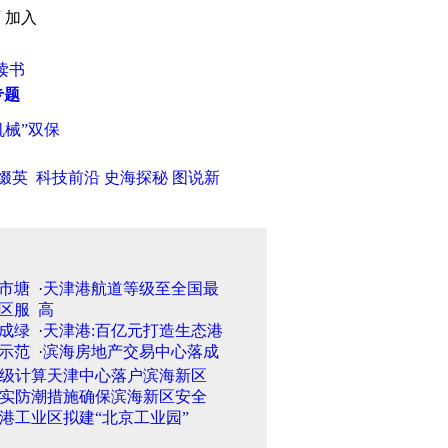
页
加入
读书
专题
械”双保险锁
·
新任临汾市委书记谈襄汾溃坝：决不要带血的GDP
·
缀英
科技前沿
史海探秘
图说新
·
天津港航道等级至全国最
高
·
天津港:百亿元打造生态港
·
滨海房地产交易中心落成
级计算天津中心落户滨海新区
实防潮措施确保滨海新区安全
港工业区拟建“北京工业园”