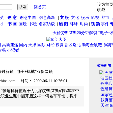
设为首
回首页
收藏
英
|
创 意
创意中国
创意高新
|
文 娱
文化
娱乐
影视
都市
英才
|
书 画
画坛
书坛
名家访谈
|
酷 图
环球
时尚
|
视 频
事件
·
天价劳斯莱斯20分钟解锁 “电子+机
闻
高新速递
国内
天津
国际
财经
投资
新区巡礼
渤海金项链
滨海
专稿
小记者
滨海新闻
分钟解锁 “电子+机械”双保险锁
.com 时间： 2009-06-11 10:36:01
“像这样价值近千万元的劳斯莱斯幻影车在中
·
国家超
我职业生涯中能开启这样一辆名车车锁，将来
·
认真落
·
天津临