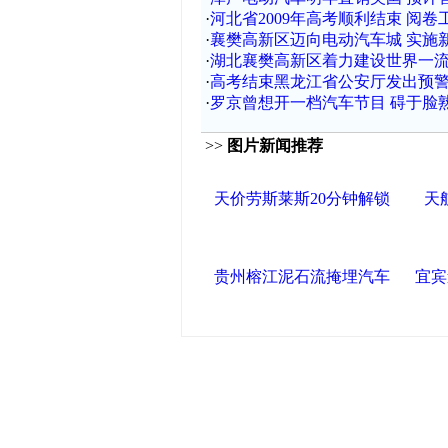
·
河北省2009年高考顺利结束 阅卷
·
襄樊高新区迈向电动汽车城 实施
·
湖北襄樊高新区着力建设世界一
·
高考结束黑龙江省公安厅发出预警
·
罗京曾想开一档汽车节目 碍于脸
>>
图片新闻推荐
天价劳斯莱斯20分钟解锁
天
贵州榕江泥石流掩埋汽车
宜宾
中国政府网
|
中国网
|
人民网
|
新华
中国共产党新闻
|
中国人权
|
学习时