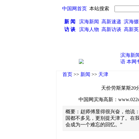
中国网首页
本站搜索
新 闻
滨海新闻
高新速递
滨海缀
访 谈
滨海人物
高新访谈
高新
滨海新
语
本网
首页
>>
新闻
>>
天津
天价劳斯莱斯20
中国网滨海高新：www.022china
概要：赵师傅显得很兴奋，他说：
国都不多见，更别提天津了。在
会成为一个难忘的回忆。”