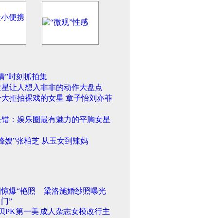
情”时刻抓拍集
女星让人想入非非的动作大盘点
十大拒拍裸戏的女星 章子怡刘亦菲
是错：娱乐圈最有魅力的平胸女星
锋嫂”张柏芝 从玉女到辣妈
惊爆“艳照
梁洛施婚纱照曝光
门”
贝PK第一美
成人杂志女模改行主