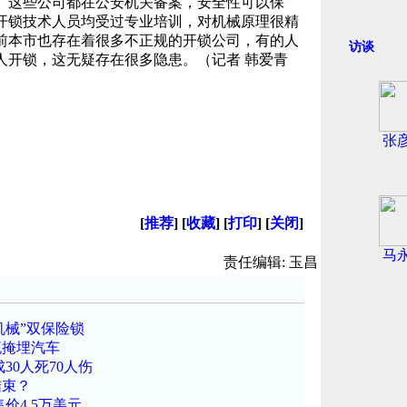
。这些公司都在公安机关备案，安全性可以保
开锁技术人员均受过专业培训，对机械原理很精
前本市也存在着很多不正规的开锁公司，有的人
访谈
人开锁，这无疑存在很多隐患。（记者 韩爱青
张
[
推荐
] [
收藏
] [
打印
] [
关闭
]
马
责任编辑: 玉昌
机械”双保险锁
流掩埋汽车
30人死70人伤
结束？
价4.5万美元