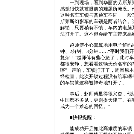
一到现场，看到华丽的劳斯莱斯
感觉很快就被眼前的难题所淹没。
这种名车车锁与普通车不同，一般
斯莱斯幻影车的车锁是两者结合。
解锁，只要稍有不慎，车内的电脑
法打开了。这不但会给车主带来高
赵师傅小心翼翼地用电子解码器
钟、2分钟、3分钟……“平时我们
复杂！”赵师傅有些心急了，此时
都很安静，想看看这辆天价名车的车
嚓”一声响，车锁打开了，周围原
经检查，此次开锁过程没有给车辆
的车锁就这样被神奇地打开了。
事后，赵师傅显得很兴奋，他说
中国都不多见，更别提天津了。在
成为一个难忘的回忆。”
■快报提醒：
能成功开启如此高难度的车锁，