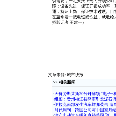
锁需要，一定要找正规的开锁公司
障；设备先进，保证开锁成功率；
通，持证上岗，保证技术过硬。目
甚至拿着一把电锯或铁丝，就敢给
摄影记者 王建一）
文章来源: 城市快报
>>
相关新闻
·
天价劳斯莱斯20分钟解锁 “电子+
·
组图：贵州榕江县降雨引发泥石
·
伊拉克南部发生汽车炸弹袭击 造成
·
时代周刊：跨国公司与中国蜜月
·
津产电动汽车明年直销美国 预计售